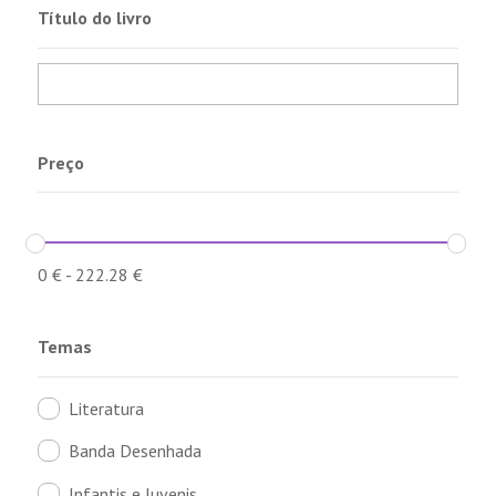
Título do livro
Preço
0
€
-
222.28
€
Temas
Literatura
Banda Desenhada
Infantis e Juvenis