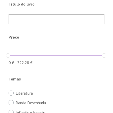
Título do livro
Preço
0
€
-
222.28
€
Temas
Literatura
Banda Desenhada
Infantis e Juvenis