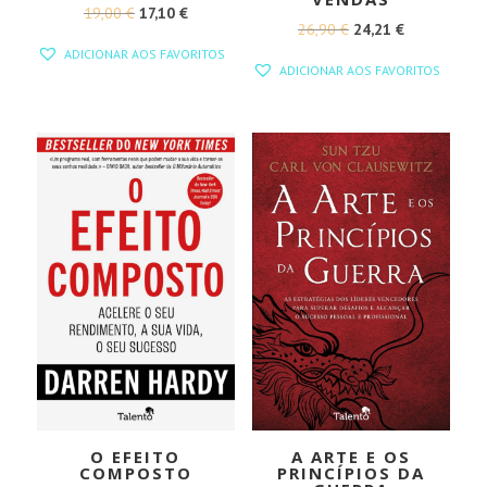
O
O
19,00
€
17,10
€
O
O
26,90
€
24,21
€
PREÇO
PREÇO
ADICIONAR AOS FAVORITOS
PREÇO
PREÇO
ORIGINAL
ATUAL
ADICIONAR AOS FAVORITOS
ORIGINAL
ATUAL
ERA:
É:
ERA:
É:
19,00 €.
17,10 €.
26,90 €.
24,21 €.
O EFEITO
A ARTE E OS
COMPOSTO
PRINCÍPIOS DA