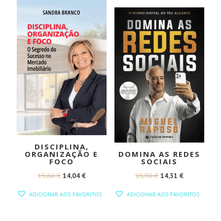
17,49 €.
15,74 €.
17,50 €.
15,75 €.
DISCIPLINA,
ORGANIZAÇÃO E
DOMINA AS REDES
FOCO
SOCIAIS
O
O
O
O
15,60
€
14,04
€
15,90
€
14,31
€
PREÇO
PREÇO
PREÇO
PREÇO
ADICIONAR AOS FAVORITOS
ADICIONAR AOS FAVORITOS
ORIGINAL
ATUAL
ORIGINAL
ATUAL
ERA:
É:
ERA:
É: