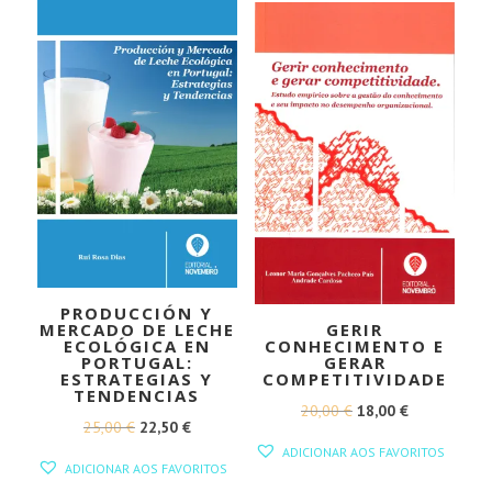
20,00 €.
18,00 €.
PRODUCCIÓN Y
MERCADO DE LECHE
GERIR
ECOLÓGICA EN
CONHECIMENTO E
PORTUGAL:
GERAR
ESTRATEGIAS Y
COMPETITIVIDADE
TENDENCIAS
O
O
20,00
€
18,00
€
O
O
25,00
€
22,50
€
PREÇO
PREÇO
ADICIONAR AOS FAVORITOS
PREÇO
PREÇO
ORIGINAL
ATUAL
ADICIONAR AOS FAVORITOS
ORIGINAL
ATUAL