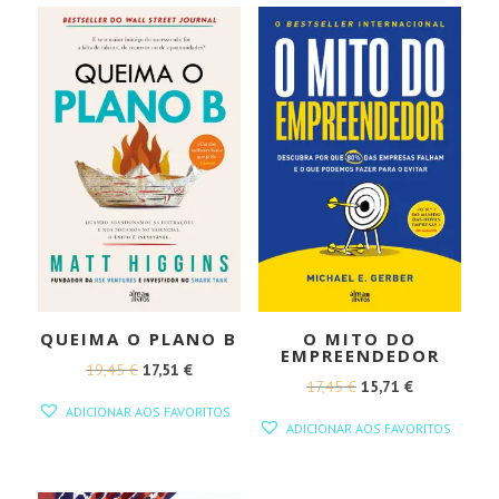
QUEIMA O PLANO B
O MITO DO
EMPREENDEDOR
O
O
19,45
€
17,51
€
O
O
17,45
€
15,71
€
PREÇO
PREÇO
ADICIONAR AOS FAVORITOS
PREÇO
PREÇO
ORIGINAL
ATUAL
ADICIONAR AOS FAVORITOS
ORIGINAL
ATUAL
ERA:
É:
ERA:
É:
19,45 €.
17,51 €.