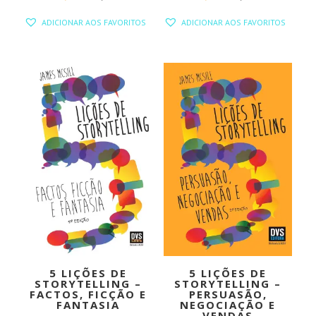
PREÇO
PREÇO
PREÇO
PREÇO
ADICIONAR AOS FAVORITOS
ADICIONAR AOS FAVORITOS
ORIGINAL
ATUAL
ORIGINAL
ATUAL
ERA:
É:
ERA:
É:
22,00 €.
19,80 €.
19,00 €.
17,10 €.
5 LIÇÕES DE
5 LIÇÕES DE
STORYTELLING –
STORYTELLING –
FACTOS, FICÇÃO E
PERSUASÃO,
FANTASIA
NEGOCIAÇÃO E
VENDAS