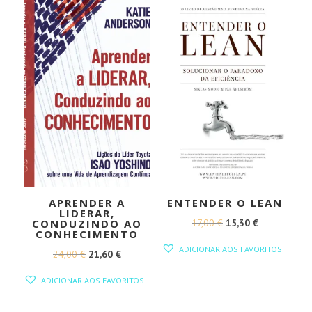
17,45 €.
15,71 €.
APRENDER A
ENTENDER O LEAN
LIDERAR,
O
O
17,00
€
15,30
€
CONDUZINDO AO
CONHECIMENTO
PREÇO
PREÇO
ADICIONAR AOS FAVORITOS
O
O
24,00
€
21,60
€
ORIGINAL
ATUAL
PREÇO
PREÇO
ERA:
É:
ADICIONAR AOS FAVORITOS
ORIGINAL
ATUAL
17,00 €.
15,30 €.
ERA:
É: