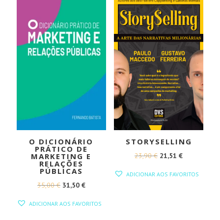
O DICIONÁRIO
STORYSELLING
PRÁTICO DE
O
O
23,90
€
21,51
€
MARKETING E
RELAÇÕES
PREÇO
PREÇO
PÚBLICAS
ADICIONAR AOS FAVORITOS
ORIGINAL
ATUAL
O
O
35,00
€
31,50
€
ERA:
É:
PREÇO
PREÇO
ADICIONAR AOS FAVORITOS
23,90 €.
21,51 €.
ORIGINAL
ATUAL