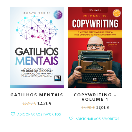
ERA:
É:
35,00 €.
31,50 €.
GATILHOS MENTAIS
COPYWRITING –
VOLUME 1
O
O
13,90
€
12,51
€
O
O
18,90
€
17,01
€
PREÇO
PREÇO
ADICIONAR AOS FAVORITOS
PREÇO
PREÇO
ORIGINAL
ATUAL
ADICIONAR AOS FAVORITOS
ORIGINAL
ATUAL
ERA:
É:
ERA:
É: