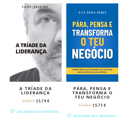
24,00 €.
21,60 €.
A TRÍADE DA
PÁRA, PENSA E
LIDERANÇA
TRANSFORMA O
TEU NEGÓCIO
O
O
17,49
€
15,74
€
O
O
17,50
€
15,75
€
PREÇO
PREÇO
ADICIONAR AOS FAVORITOS
PREÇO
PREÇO
ORIGINAL
ATUAL
ADICIONAR AOS FAVORITOS
ORIGINAL
ATUAL
ERA:
É:
ERA:
É: