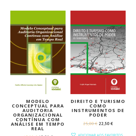
ERA:
É:
ERA:
É:
20,00 €.
18,00 €.
25,00 €.
22,50 €.
MODELO
DIREITO E TURISMO
CONCEPTUAL PARA
COMO
AUDITORIA
INSTRUMENTOS DE
ORGANIZACIONAL
PODER
CONTÍNUA COM
O
O
25,00
€
22,50
€
ANÁLISE EM TEMPO
REAL
PREÇO
PREÇO
ADICIONAR AOS FAVORITOS