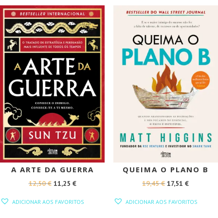
PROMOÇÃO!
PROMOÇÃO!
A ARTE DA GUERRA
QUEIMA O PLANO B
O
O
O
O
12,50
€
11,25
€
19,45
€
17,51
€
PREÇO
PREÇO
PREÇO
PREÇO
ADICIONAR AOS FAVORITOS
ADICIONAR AOS FAVORITOS
ORIGINAL
ATUAL
ORIGINAL
ATUAL