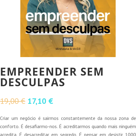
EMPREENDER SEM
DESCULPAS
O
O
19,00
€
17,10
€
preço
preço
original
atual
Criar um negócio é sairmos constantemente da nossa zona de
era:
é:
conforto. É desafiarmo-nos. É acreditarmos quando mais ninguém
19,00 €.
17,10 €.
acredita. É desacreditar em segredo. É pensar em desistir 1000