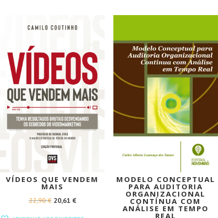
ERA:
É:
ERA:
É:
12,50 €.
11,25 €.
19,45 €.
17,51 €.
PROMOÇÃO!
PROMOÇÃO!
VÍDEOS QUE VENDEM
MODELO CONCEPTUAL
MAIS
PARA AUDITORIA
ORGANIZACIONAL
O
O
22,90
€
20,61
€
CONTÍNUA COM
ANÁLISE EM TEMPO
PREÇO
PREÇO
REAL