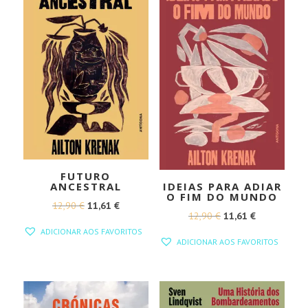
FUTURO
ANCESTRAL
IDEIAS PARA ADIAR
O FIM DO MUNDO
O
O
12,90
€
11,61
€
O
O
12,90
€
11,61
€
PREÇO
PREÇO
ADICIONAR AOS FAVORITOS
PREÇO
PREÇO
ORIGINAL
ATUAL
ADICIONAR AOS FAVORITOS
ORIGINAL
ATUAL
ERA:
É:
ERA:
É:
12,90 €.
11,61 €.
12,90 €.
11,61 €.