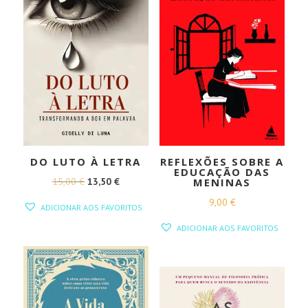
DO LUTO À LETRA
REFLEXÕES SOBRE A
EDUCAÇÃO DAS
O
O
15,00
€
13,50
€
MENINAS
PREÇO
PREÇO
9,00
€
ADICIONAR AOS FAVORITOS
ORIGINAL
ATUAL
ADICIONAR AOS FAVORITOS
ERA:
É:
15,00 €.
13,50 €.