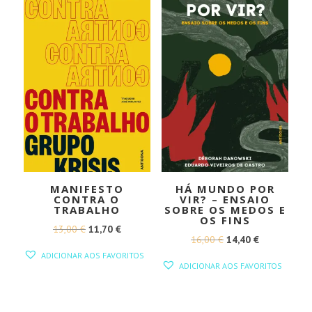
MANIFESTO
HÁ MUNDO POR
CONTRA O
VIR? – ENSAIO
TRABALHO
SOBRE OS MEDOS E
OS FINS
O
O
13,00
€
11,70
€
O
O
16,00
€
14,40
€
PREÇO
PREÇO
ADICIONAR AOS FAVORITOS
PREÇO
PREÇO
ORIGINAL
ATUAL
ADICIONAR AOS FAVORITOS
ORIGINAL
ATUAL
ERA:
É:
ERA:
É:
13,00 €.
11,70 €.
16,00 €.
14,40 €.