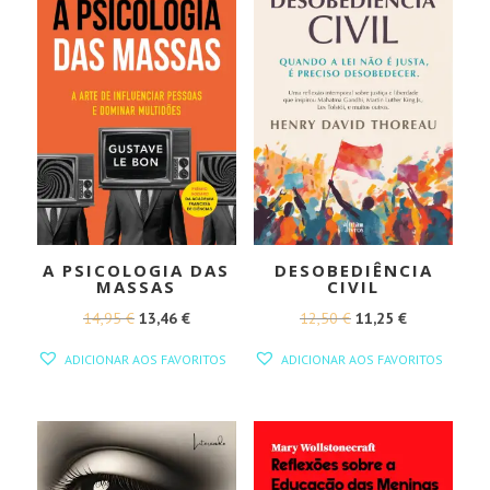
A PSICOLOGIA DAS
DESOBEDIÊNCIA
MASSAS
CIVIL
O
O
O
O
14,95
€
13,46
€
12,50
€
11,25
€
PREÇO
PREÇO
PREÇO
PREÇO
ADICIONAR AOS FAVORITOS
ADICIONAR AOS FAVORITOS
ORIGINAL
ATUAL
ORIGINAL
ATUAL
ERA:
É:
ERA:
É:
14,95 €.
13,46 €.
12,50 €.
11,25 €.