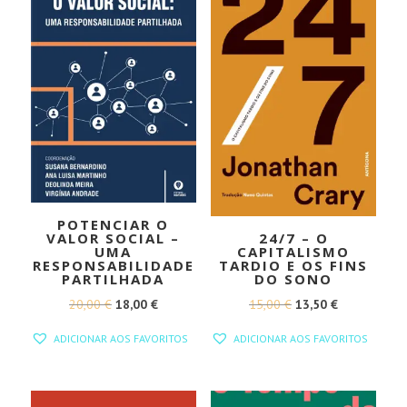
POTENCIAR O
VALOR SOCIAL –
24/7 – O
UMA
CAPITALISMO
RESPONSABILIDADE
TARDIO E OS FINS
PARTILHADA
DO SONO
O
O
O
O
20,00
€
18,00
€
15,00
€
13,50
€
PREÇO
PREÇO
PREÇO
PREÇO
ADICIONAR AOS FAVORITOS
ADICIONAR AOS FAVORITOS
ORIGINAL
ATUAL
ORIGINAL
ATUAL
ERA:
É:
ERA:
É:
20,00 €.
18,00 €.
15,00 €.
13,50 €.