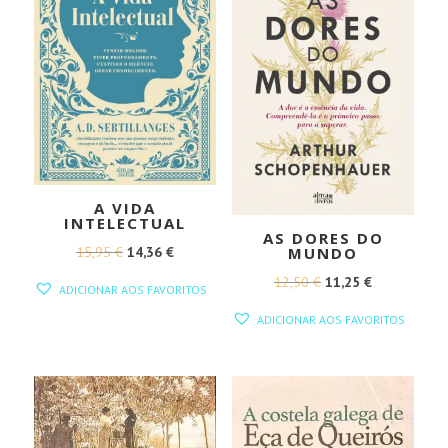
A VIDA
INTELECTUAL
AS DORES DO
O
O
15,95
€
14,36
€
MUNDO
PREÇO
PREÇO
O
O
12,50
€
11,25
€
ADICIONAR AOS FAVORITOS
ORIGINAL
ATUAL
PREÇO
PREÇO
ADICIONAR AOS FAVORITOS
ERA:
É:
ORIGINAL
ATUAL
15,95 €.
14,36 €.
ERA:
É:
12,50 €.
11,25 €.