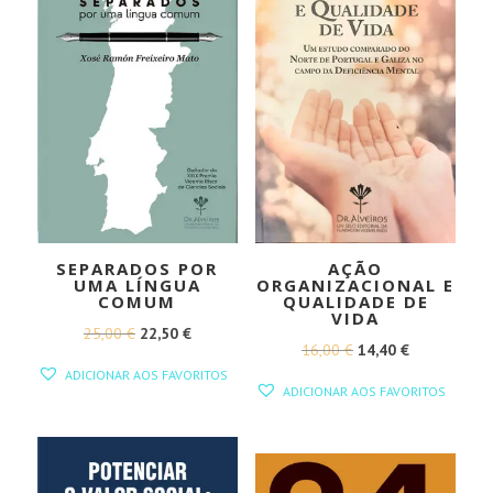
SEPARADOS POR
AÇÃO
UMA LÍNGUA
ORGANIZACIONAL E
COMUM
QUALIDADE DE
VIDA
O
O
25,00
€
22,50
€
O
O
16,00
€
14,40
€
PREÇO
PREÇO
ADICIONAR AOS FAVORITOS
PREÇO
PREÇO
ORIGINAL
ATUAL
ADICIONAR AOS FAVORITOS
ORIGINAL
ATUAL
ERA:
É:
ERA:
É:
25,00 €.
22,50 €.
16,00 €.
14,40 €.