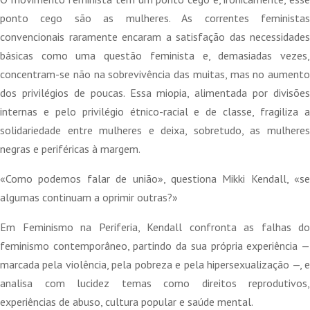
era:
é:
ponto cego são as mulheres. As correntes feministas
20,14 €.
18,13 €.
convencionais raramente encaram a satisfação das necessidades
básicas como uma questão feminista e, demasiadas vezes,
concentram-se não na sobrevivência das muitas, mas no aumento
dos privilégios de poucas. Essa miopia, alimentada por divisões
internas e pelo privilégio étnico-racial e de classe, fragiliza a
solidariedade entre mulheres e deixa, sobretudo, as mulheres
negras e periféricas à margem.
«Como podemos falar de união», questiona Mikki Kendall, «se
algumas continuam a oprimir outras?»
Em Feminismo na Periferia, Kendall confronta as falhas do
feminismo contemporâneo, partindo da sua própria experiência —
marcada pela violência, pela pobreza e pela hipersexualização —, e
analisa com lucidez temas como direitos reprodutivos,
experiências de abuso, cultura popular e saúde mental.