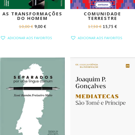
AS TRANSFORMAÇÕES
COMUNIDADE
DO HOMEM
TERRESTRE
O
O
O
O
10,00
€
9,00
€
17,50
€
15,75
€
PREÇO
PREÇO
PREÇO
PREÇO
ADICIONAR AOS FAVORITOS
ADICIONAR AOS FAVORITOS
ORIGINAL
ATUAL
ORIGINAL
ATUAL
ERA:
É:
ERA:
É:
10,00 €.
9,00 €.
17,50 €.
15,75 €.
PROMOÇÃO!
PROMOÇÃO!