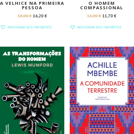
A VELHICE NA PRIMEIRA
O HOMEM
PESSOA
COMPASSIONAL
O
O
O
O
18,00
€
16,20
€
13,00
€
11,70
€
PREÇO
PREÇO
PREÇO
PREÇO
ADICIONAR AOS FAVORITOS
ADICIONAR AOS FAVORITOS
ORIGINAL
ATUAL
ORIGINAL
ATUAL
ERA:
É:
ERA:
É:
18,00 €.
16,20 €.
13,00 €.
11,70 €.
PROMOÇÃO!
PROMOÇÃO!