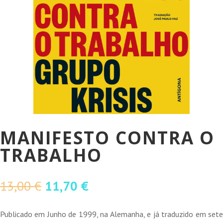
MANIFESTO CONTRA O
TRABALHO
O
O
13,00
€
11,70
€
preço
preço
original
atual
Publicado em Junho de 1999, na Alemanha, e já traduzido em sete