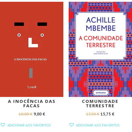
PROMOÇÃO!
PROMOÇÃO!
A INOCÊNCIA DAS
COMUNIDADE
FACAS
TERRESTRE
O
O
O
O
10,00
€
9,00
€
17,50
€
15,75
€
PREÇO
PREÇO
PREÇO
PREÇO
ADICIONAR AOS FAVORITOS
ADICIONAR AOS FAVORITOS
ORIGINAL
ATUAL
ORIGINAL
ATUAL