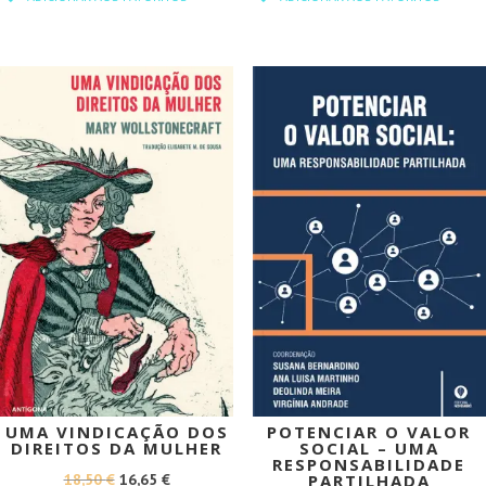
ORIGINAL
ATUAL
ORIGINAL
ATUAL
ERA:
É:
ERA:
É:
16,00 €.
14,40 €.
16,00 €.
14,40 €.
PROMOÇÃO!
PROMOÇÃO!
UMA VINDICAÇÃO DOS
POTENCIAR O VALOR
DIREITOS DA MULHER
SOCIAL – UMA
RESPONSABILIDADE
O
O
18,50
€
16,65
€
PARTILHADA