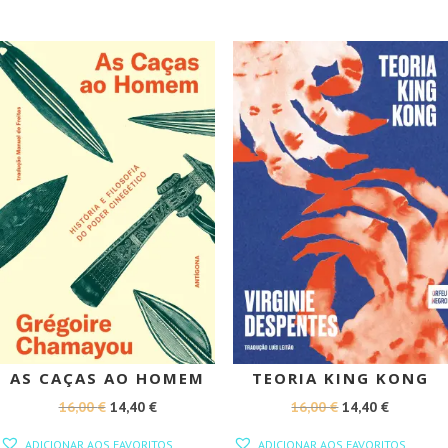
ERA:
É:
ERA:
É:
10,00 €.
9,00 €.
17,50 €.
15,75 €.
PROMOÇÃO!
PROMOÇÃO!
AS CAÇAS AO HOMEM
TEORIA KING KONG
O
O
O
O
16,00
€
14,40
€
16,00
€
14,40
€
PREÇO
PREÇO
PREÇO
PREÇO
ADICIONAR AOS FAVORITOS
ADICIONAR AOS FAVORITOS