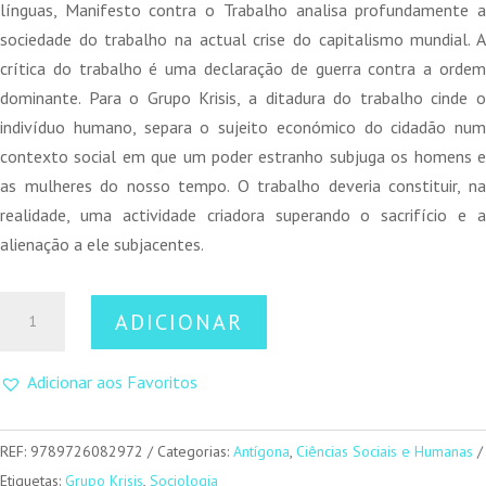
era:
é:
línguas, Manifesto contra o Trabalho analisa profundamente a
13,00 €.
11,70 €.
sociedade do trabalho na actual crise do capitalismo mundial. A
crítica do trabalho é uma declaração de guerra contra a ordem
dominante. Para o Grupo Krisis, a ditadura do trabalho cinde o
indivíduo humano, separa o sujeito económico do cidadão num
contexto social em que um poder estranho subjuga os homens e
as mulheres do nosso tempo. O trabalho deveria constituir, na
realidade, uma actividade criadora superando o sacrifício e a
alienação a ele subjacentes.
Quantidade
ADICIONAR
de
Manifesto
Adicionar aos Favoritos
contra
o
Trabalho
REF:
9789726082972
Categorias:
Antígona
,
Ciências Sociais e Humanas
Etiquetas:
Grupo Krisis
,
Sociologia