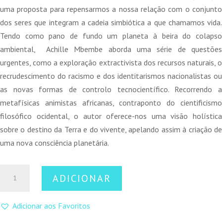
17,50 €.
15,75 €.
uma proposta para repensarmos a nossa relação com o conjunto
dos seres que integram a cadeia simbiótica a que chamamos vida.
Tendo como pano de fundo um planeta à beira do colapso
ambiental, Achille Mbembe aborda uma série de questões
urgentes, como a exploração extractivista dos recursos naturais, o
recrudescimento do racismo e dos identitarismos nacionalistas ou
as novas formas de controlo tecnocientífico. Recorrendo a
metafísicas animistas africanas, contraponto do cientificismo
filosófico ocidental, o autor oferece-nos uma visão holística
sobre o destino da Terra e do vivente, apelando assim à criação de
uma nova consciência planetária.
Quantidade
ADICIONAR
de
Comunidade
Adicionar aos Favoritos
Terrestre