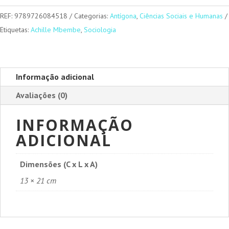
REF:
9789726084518
Categorias:
Antígona
,
Ciências Sociais e Humanas
Etiquetas:
Achille Mbembe
,
Sociologia
Informação adicional
Avaliações (0)
INFORMAÇÃO
ADICIONAL
Dimensões (C x L x A)
13 × 21 cm