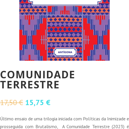
COMUNIDADE
TERRESTRE
O
O
17,50
€
15,75
€
preço
preço
original
atual
Último ensaio de uma trilogia iniciada com Políticas da Inimizade e
era:
é:
prosseguida com Brutalismo, A Comunidade Terrestre (2023) é