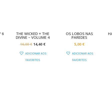
O!
PROMOÇÃO!
 6
THE WICKED + THE
OS LOBOS NAS
H
DIVINE – VOLUME 4
PAREDES
O
O
O
16,00
€
14,40
€
5,00
€
PREÇO
PREÇO
PREÇO
AL
ATUAL
ADICIONAR AOS
ADICIONAR AOS
ORIGINAL
ATUAL
:
FAVORITOS
FAVORITOS
ERA:
É:
11,70 €.
16,00 €.
14,40 €.