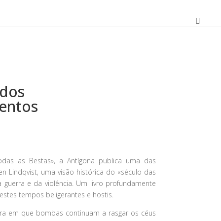
 dos
entos
O
preço
atual
odas as Bestas», a Antígona publica uma das
é:
 Lindqvist, uma visão histórica do «século das
21,15 €.
 guerra e da violência. Um livro profundamente
 nestes tempos beligerantes e hostis.
ura em que bombas continuam a rasgar os céus