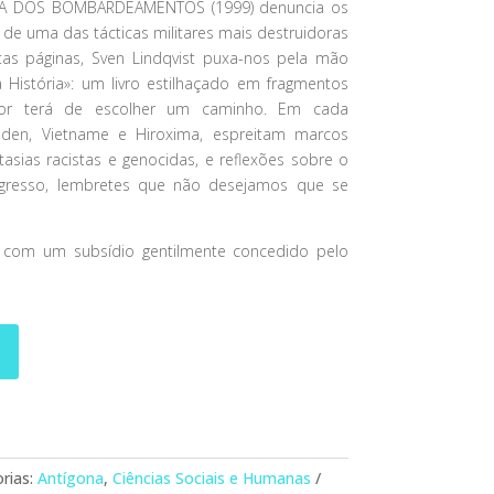
ÓRIA DOS BOMBARDEAMENTOS (1999) denuncia os
, de uma das tácticas militares mais destruidoras
as páginas, Sven Lindqvist puxa-nos pela mão
 História»: um livro estilhaçado em fragmentos
or terá de escolher um caminho. Em cada
sden, Vietname e Hiroxima, espreitam marcos
ntasias racistas e genocidas, e reflexões sobre o
ogresso, lembretes que não desejamos que se
 com um subsídio gentilmente concedido pelo
rias:
Antígona
,
Ciências Sociais e Humanas