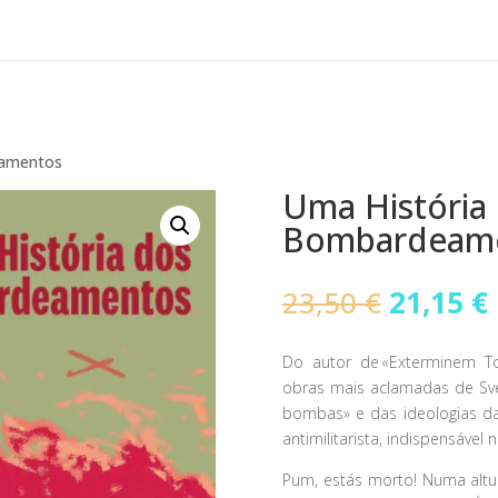
eamentos
Uma História
Bombardeam
O
23,50
€
21,15
€
preço
original
Do autor de «Exterminem T
era:
obras mais aclamadas de Sven
23,50 €.
bombas» e das ideologias da
antimilitarista, indispensável
Pum, estás morto! Numa alt