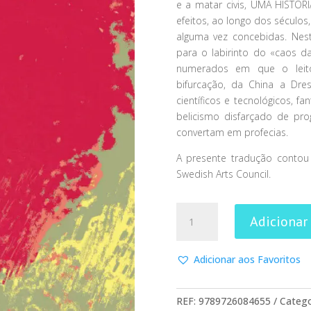
e a matar civis, UMA HIST
efeitos, ao longo dos séculos
alguma vez concebidas. Nest
para o labirinto do «caos da
numerados em que o leit
bifurcação, da China a Dre
científicos e tecnológicos, fa
belicismo disfarçado de pr
convertam em profecias.
A presente tradução contou
Swedish Arts Council.
Quantidade
Adicionar
de
Uma
História
Adicionar aos Favoritos
dos
Bombardeamentos
REF:
9789726084655
Catego