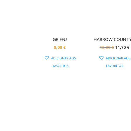
PROMOÇÃ
GRIFFU
HARROW COUNTY
O
8,00
€
13,00
€
11,70
€
PREÇO
ADICIONAR AOS
ADICIONAR AOS
ORIGIN
FAVORITOS
FAVORITOS
ERA:
É
13,00 €.