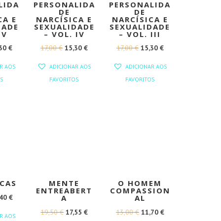
LIDA
PERSONALIDA
PERSONALIDA
DE
DE
CA E
NARCÍSICA E
NARCÍSICA E
DADE
SEXUALIDADE
SEXUALIDADE
 V
– VOL. IV
– VOL. III
O
O
O
O
O
,30
€
17,00
€
15,30
€
17,00
€
15,30
€
EÇO
PREÇO
PREÇO
PREÇO
PREÇO
PREÇO
R AOS
ADICIONAR AOS
ADICIONAR AOS
GINAL
ATUAL
ORIGINAL
ATUAL
ORIGINAL
ATUAL
S
FAVORITOS
FAVORITOS
:
É:
ERA:
É:
ERA:
É:
00 €.
15,30 €.
17,00 €.
15,30 €.
17,00 €.
15,30 €.
CAS
MENTE
O HOMEM
ENTREABERT
COMPASSION
O
,40
€
A
AL
EÇO
PREÇO
O
O
O
O
19,50
€
17,55
€
13,00
€
11,70
€
R AOS