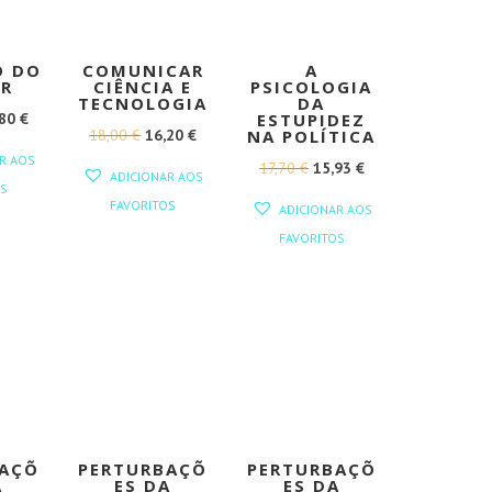
O DO
COMUNICAR
A
OR
CIÊNCIA E
PSICOLOGIA
TECNOLOGIA
DA
O
,80
€
ESTUPIDEZ
O
O
18,00
€
16,20
€
NA POLÍTICA
EÇO
PREÇO
R AOS
PREÇO
PREÇO
O
O
17,70
€
15,93
€
GINAL
ATUAL
ADICIONAR AOS
S
ORIGINAL
ATUAL
PREÇO
PREÇO
:
É:
FAVORITOS
ADICIONAR AOS
ERA:
É:
ORIGINAL
ATUAL
00 €.
10,80 €.
FAVORITOS
18,00 €.
16,20 €.
ERA:
É:
17,70 €.
15,93 €.
BAÇÕ
PERTURBAÇÕ
PERTURBAÇÕ
A
ES DA
ES DA