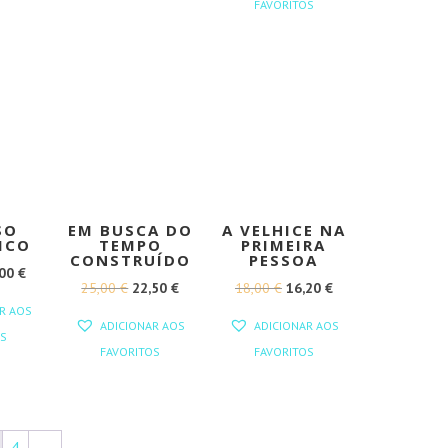
FAVORITOS
ERA:
É:
15,00 €.
13,50 €.
SO
EM BUSCA DO
A VELHICE NA
ICO
TEMPO
PRIMEIRA
CONSTRUÍDO
PESSOA
O
,00
€
O
O
O
O
25,00
€
22,50
€
18,00
€
16,20
€
EÇO
PREÇO
R AOS
PREÇO
PREÇO
PREÇO
PREÇO
GINAL
ATUAL
ADICIONAR AOS
ADICIONAR AOS
S
ORIGINAL
ATUAL
ORIGINAL
ATUAL
:
É:
FAVORITOS
FAVORITOS
ERA:
É:
ERA:
É:
00 €.
18,00 €.
25,00 €.
22,50 €.
18,00 €.
16,20 €.
4
→