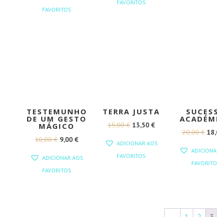
FAVORITOS
ORIGINAL
ATUAL
ERA:
É:
FAVORITOS
ERA:
É:
10,00 €.
9,00 €.
12,00 €.
10,80 €.
TESTEMUNHO
TERRA JUSTA
SUCES
DE UM GESTO
ACADÉM
O
O
15,00
€
13,50
€
MÁGICO
O
20,00
€
18
PREÇO
PREÇO
O
O
10,00
€
9,00
€
ADICIONAR AOS
PR
ORIGINAL
ATUAL
ADICIONA
PREÇO
PREÇO
FAVORITOS
ORI
ADICIONAR AOS
ERA:
É:
FAVORITO
ORIGINAL
ATUAL
ERA
FAVORITOS
15,00 €.
13,50 €.
ERA:
É:
20,
10,00 €.
9,00 €.
←
1
2
3