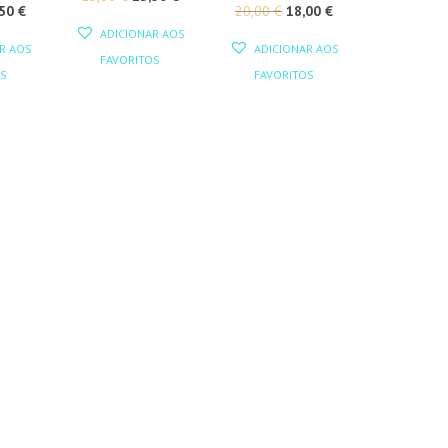
O
O
O
,50
€
20,00
€
18,00
€
PREÇO
PREÇO
ADICIONAR AOS
EÇO
PREÇO
PREÇO
PREÇO
ORIGINAL
ATUAL
R AOS
ADICIONAR AOS
FAVORITOS
GINAL
ATUAL
ORIGINAL
ATUAL
ERA:
É:
S
FAVORITOS
:
É:
ERA:
É:
15,00 €.
13,50 €.
00 €.
13,50 €.
20,00 €.
18,00 €.