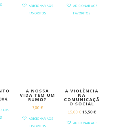
GINAL
ATUAL
PREÇO
PREÇO
PREÇO
PREÇO
S
ADICIONAR AOS
ADICIONAR AOS
:
É:
ORIGINAL
ATUAL
ORIGINAL
ATUAL
FAVORITOS
FAVORITOS
00 €.
14,40 €.
ERA:
É:
ERA:
É:
19,50 €.
17,55 €.
13,00 €.
11,70 €.
NTO
A NOSSA
A VIOLÊNCIA
VIDA TEM UM
NA
O
,80
€
RUMO?
COMUNICAÇÃ
O SOCIAL
EÇO
PREÇO
7,00
€
R AOS
O
O
15,00
€
13,50
€
GINAL
ATUAL
S
ADICIONAR AOS
PREÇO
PREÇO
:
É:
ADICIONAR AOS
FAVORITOS
ORIGINAL
ATUAL
00 €.
10,80 €.