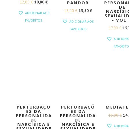
O
O
12,00
€
10,80
€
PANDOR
PERSONA
DE
PREÇO
PREÇO
O
O
15,00
€
13,50
€
NARCÍSI
ADICIONAR AOS
SEXUALI
ORIGINAL
ATUAL
PREÇO
PREÇO
– VOL.
FAVORITOS
ADICIONAR AOS
ERA:
É:
ORIGINAL
ATUAL
O
17,00
€
15
FAVORITOS
12,00 €.
10,80 €.
ERA:
É:
PR
ADICIONA
15,00 €.
13,50 €.
ORI
FAVORITO
ERA
17,
PERTURBAÇÕ
PERTURBAÇÕ
MEDIATE
ES DA
ES DA
O
16,00
€
14
PERSONALIDA
PERSONALIDA
DE
DE
PR
NARCÍSICA E
NARCÍSICA E
ADICIONA
SEXUALIDADE
SEXUALIDADE