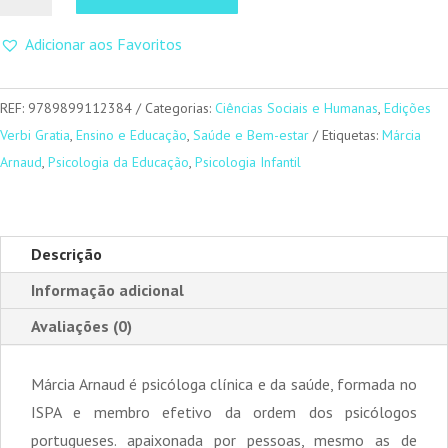
de
Mente
Adicionar aos Favoritos
Entreaberta
REF:
9789899112384
Categorias:
Ciências Sociais e Humanas
,
Edições
Verbi Gratia
,
Ensino e Educação
,
Saúde e Bem-estar
Etiquetas:
Márcia
Arnaud
,
Psicologia da Educação
,
Psicologia Infantil
Descrição
Informação adicional
Avaliações (0)
Márcia Arnaud é psicóloga clínica e da saúde, formada no
ISPA e membro efetivo da ordem dos psicólogos
portugueses. apaixonada por pessoas, mesmo as de