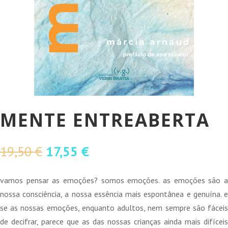
MENTE ENTREABERTA
O
O
19,50
€
17,55
€
preço
preço
original
atual
vamos pensar as emoções? somos emoções. as emoções são a
era:
é:
nossa consciência, a nossa essência mais espontânea e genuína. e
19,50 €.
17,55 €.
se as nossas emoções, enquanto adultos, nem sempre são fáceis
de decifrar, parece que as das nossas crianças ainda mais difíceis