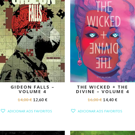
GIDEON FALLS –
THE WICKED + THE
VOLUME 4
DIVINE – VOLUME 4
O
O
O
O
14,00
€
12,60
€
16,00
€
14,40
€
PREÇO
PREÇO
PREÇO
PREÇO
ADICIONAR AOS FAVORITOS
ADICIONAR AOS FAVORITOS
ORIGINAL
ATUAL
ORIGINAL
ATUAL
ERA:
É:
ERA:
É:
14,00 €.
12,60 €.
16,00 €.
14,40 €.