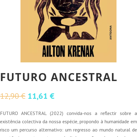
FUTURO ANCESTRAL
O
O
12,90
€
11,61
€
preço
preço
original
atual
FUTURO ANCESTRAL (2022) convida-nos a reflectir sobre a
era:
é:
existência colectiva da nossa espécie, propondo à humanidade em
12,90 €.
11,61 €.
risco um percurso alternativo: um regresso ao mundo natural de