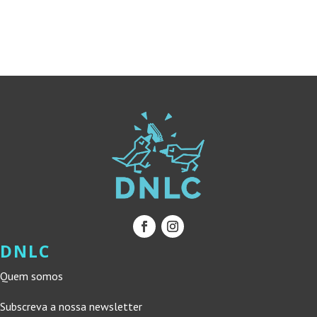
ERA:
É:
ERA:
É:
17,00 €.
15,30 €.
13,99 €.
12,59 €.
DNLC
Quem somos
Subscreva a nossa newsletter