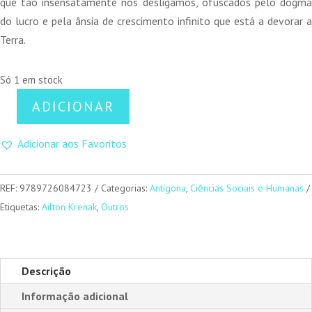
que tão insensatamente nos desligámos, ofuscados pelo dogma
do lucro e pela ânsia de crescimento infinito que está a devorar a
Terra.
Só 1 em stock
ADICIONAR
Quantidade
de
Adicionar aos Favoritos
Futuro
Ancestral
REF:
9789726084723
Categorias:
Antígona
,
Ciências Sociais e Humanas
Etiquetas:
Ailton Krenak
,
Outros
Descrição
Informação adicional