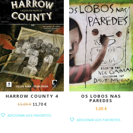
PROMOÇÃO!
HARROW COUNTY 4
OS LOBOS NAS
PAREDES
O
O
13,00
€
11,70
€
5,00
€
PREÇO
PREÇO
ADICIONAR AOS FAVORITOS
ORIGINAL
ATUAL
ADICIONAR AOS FAVORITOS
ERA:
É: