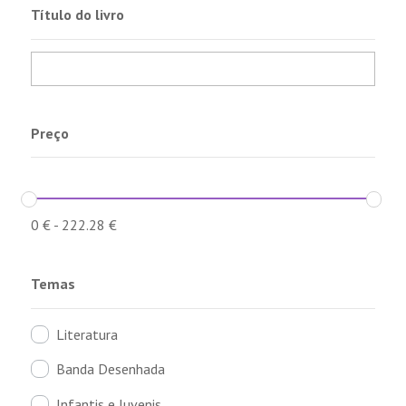
Título do livro
Preço
0
€
-
222.28
€
Temas
Literatura
Banda Desenhada
Infantis e Juvenis