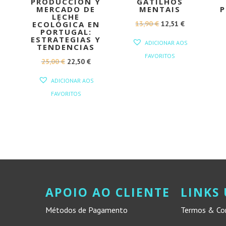
PRODUCCIÓN Y
GATILHOS
MERCADO DE
MENTAIS
P
LECHE
O
O
O
13,90
€
12,51
€
ECOLÓGICA EN
PORTUGAL:
PREÇO
PREÇO
PREÇO
ESTRATEGIAS Y
ADICIONAR AOS
TENDENCIAS
L
ATUAL
ORIGINAL
ATUAL
FAVORITOS
O
O
25,00
€
22,50
€
:
ERA:
É:
PREÇO
PREÇO
3,50 €.
13,90 €.
12,51 €.
ADICIONAR AOS
ORIGINAL
ATUAL
FAVORITOS
ERA:
É:
25,00 €.
22,50 €.
APOIO AO CLIENTE
LINKS 
Métodos de Pagamento
Termos & Co