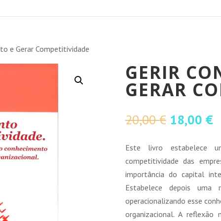
to e Gerar Competitividade
GERIR CO
GERAR CO
O
O
20,00
€
18,00
€
preço
p
original
a
Este livro estabelece 
era:
é
competitividade das empr
20,00 €.
1
importância do capital int
Estabelece depois uma r
operacionalizando esse conh
organizacional. A reflexão