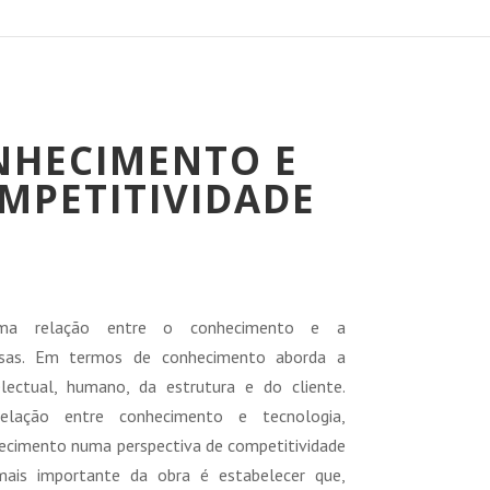
NHECIMENTO E
MPETITIVIDADE
reço
tual
uma relação entre o conhecimento e a
:
esas. Em termos de conhecimento aborda a
8,00 €.
electual, humano, da estrutura e do cliente.
elação entre conhecimento e tecnologia,
ecimento numa perspectiva de competitividade
 mais importante da obra é estabelecer que,