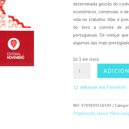
determinada gestão do conh
económicos, comerciais e d
vida no trabalho. Não é poi
do livro a convite de a
portuguesas. De realçar que
algumas das mais prestigiada
Só 3 em stock
Quantidade
ADICIO
de
Gerir
Adicionar aos Favoritos
Conhecimento
e
Gerar
REF:
9789899518599
Categor
Competitividade
Organização
,
Leonor Maria Gon