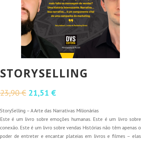
STORYSELLING
O
O
23,90
€
21,51
€
preço
preço
original
atual
StorySelling – A Arte das Narrativas Milionárias
era:
é:
Este é um livro sobre emoções humanas. Este é um livro sobre
23,90 €.
21,51 €.
conexão. Este é um livro sobre vendas Histórias não têm apenas o
poder de entreter e encantar plateias em livros e filmes – elas