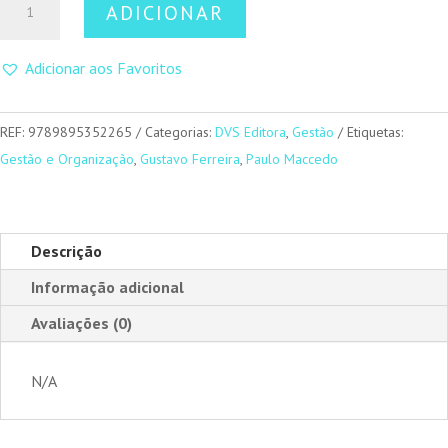
ADICIONAR
de
StorySelling
Adicionar aos Favoritos
REF:
9789895352265
Categorias:
DVS Editora
,
Gestão
Etiquetas:
Gestão e Organização
,
Gustavo Ferreira
,
Paulo Maccedo
Descrição
Informação adicional
Avaliações (0)
N/A