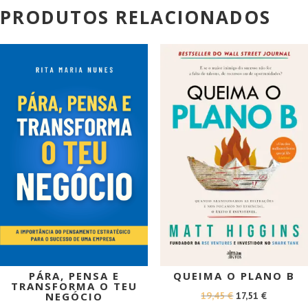
PRODUTOS RELACIONADOS
PROMOÇÃO!
PROMOÇÃO!
PÁRA, PENSA E
QUEIMA O PLANO B
TRANSFORMA O TEU
O
O
19,45
€
17,51
€
NEGÓCIO