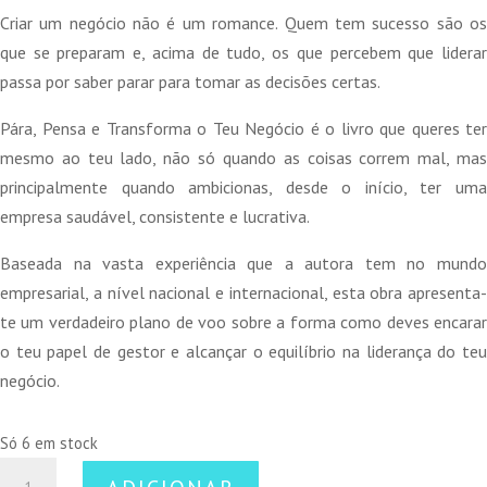
original
atual
Criar um negócio não é um romance. Quem tem sucesso são os
era:
é:
que se preparam e, acima de tudo, os que percebem que liderar
17,50 €.
15,75 €.
passa por saber parar para tomar as decisões certas.
Pára, Pensa e Transforma o Teu Negócio é o livro que queres ter
mesmo ao teu lado, não só quando as coisas correm mal, mas
principalmente quando ambicionas, desde o início, ter uma
empresa saudável, consistente e lucrativa.
Baseada na vasta experiência que a autora tem no mundo
empresarial, a nível nacional e internacional, esta obra apresenta-
te um verdadeiro plano de voo sobre a forma como deves encarar
o teu papel de gestor e alcançar o equilíbrio na liderança do teu
negócio.
Só 6 em stock
Quantidade