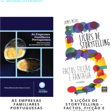
ADICIONAR AOS FAVORITOS
ERA:
É:
ORIGINAL
ATUAL
16,00 €.
14,40 €.
ERA:
É:
26,90 €.
24,21 €.
PROMOÇÃO!
PROMOÇÃO!
AS EMPRESAS
5 LIÇÕES DE
FAMILIARES
STORYTELLING –
PORTUGUESAS
FACTOS, FICÇÃO E