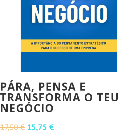
PÁRA, PENSA E
TRANSFORMA O TEU
NEGÓCIO
O
O
17,50
€
15,75
€
preço
preço