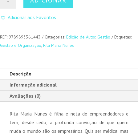
ADICIONAR
de
Pára,
Adicionar aos Favoritos
Pensa
e
Transforma
REF:
9789893361443
Categorias:
Edição de Autor
,
Gestão
Etiquetas:
o
Gestão e Organização
,
Rita Maria Nunes
Teu
Negócio
Descrição
Informação adicional
Avaliações (0)
Rita Maria Nunes é filha e neta de empreendedores e
tem, desde cedo, a profunda convicção de que quem
muda o mundo são os empresários. Quis ser médica, mas