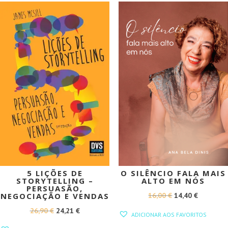
22,00 €.
19,80 €.
18,90 €.
17,01 €.
PROMOÇÃO!
PROMOÇÃO!
5 LIÇÕES DE
O SILÊNCIO FALA MAIS
STORYTELLING –
ALTO EM NÓS
PERSUASÃO,
O
O
16,00
€
14,40
€
NEGOCIAÇÃO E VENDAS
PREÇO
PREÇO
O
O
26,90
€
24,21
€
ADICIONAR AOS FAVORITOS
ORIGINAL
ATUAL
PREÇO
PREÇO