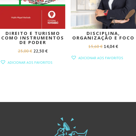
DIREITO E TURISMO
DISCIPLINA,
COMO INSTRUMENTOS
ORGANIZAÇÃO E FOCO
DE PODER
O
O
15,60
€
14,04
€
O
O
25,00
€
22,50
€
PREÇO
PREÇO
ADICIONAR AOS FAVORITOS
PREÇO
PREÇO
ORIGINAL
ATUAL
ADICIONAR AOS FAVORITOS
ORIGINAL
ATUAL
ERA:
É:
ERA:
É:
15,60 €.
14,04 €.
25,00 €.
22,50 €.