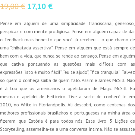
O
O
19,00
€
17,10
€
preço
preço
original
atual
Pense em alguém de uma simplicidade franciscana, generoso,
era:
é:
perspicaz e com mente prodigiosa. Pense em alguém capaz de dar
19,00 €.
17,10 €.
o feedback mais honesto que você já recebeu – o que chamo de
uma “chibatada assertiva”. Pense em alguém que está sempre de
bem com a vida, que nunca se rende ao cansaço. Pense em alguém
que cativa pontuando as questões mais difíceis com as
expressões “isto é muito fácil”, “eu te ajudo”, “fica tranquila”. Talvez
só quem o conheça saiba de quem falo. Assim é James McSill. Não
é à toa que os americanos o apelidaram de Magic McSill. Eu
mesma o apelidei de Feiticeiro. Tive a sorte de conhecê-lo em
2010, no Write in Florianópolis. Ali descobri, como centenas dos
melhores profissionais brasileiros e portugueses na minha área o
fizeram, que Estória é para todos nós. Este livro, 5 Lições de
Storytelling, assemelha-se a uma conversa íntima. Não se assuste