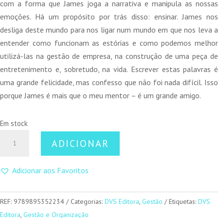
com a forma que James joga a narrativa e manipula as nossas
emoções. Há um propósito por trás disso: ensinar. James nos
desliga deste mundo para nos ligar num mundo em que nos leva a
entender como funcionam as estórias e como podemos melhor
utilizá-las na gestão de empresa, na construção de uma peça de
entretenimento e, sobretudo, na vida. Escrever estas palavras é
uma grande felicidade, mas confesso que não foi nada difícil. Isso
porque James é mais que o meu mentor – é um grande amigo.
Em stock
Quantidade
ADICIONAR
de
5
Adicionar aos Favoritos
Lições
de
Storytelling
REF:
9789895352234
Categorias:
DVS Editora
,
Gestão
Etiquetas:
DVS
-
Editora
,
Gestão e Organização