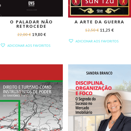
O PALADAR NÃO
A ARTE DA GUERRA
RETROCEDE
O
O
12,50
€
11,25
€
O
O
22,00
€
19,80
€
PREÇO
PREÇO
ADICIONAR AOS FAVORITOS
PREÇO
PREÇO
ORIGINAL
ATUAL
ADICIONAR AOS FAVORITOS
ORIGINAL
ATUAL
ERA:
É:
ERA:
É:
12,50 €.
11,25 €.
22,00 €.
19,80 €.
PROMOÇÃO!
PROMOÇÃO!