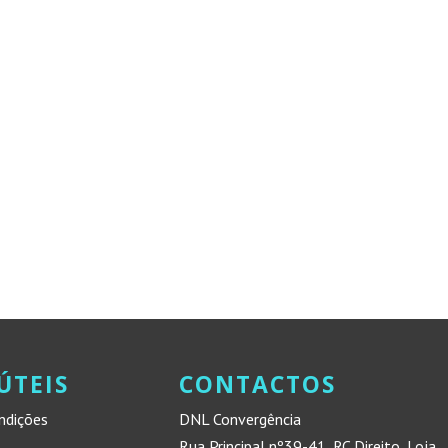
ÚTEIS
CONTACTOS
ndições
DNL Convergência
Rua Principal nº39-41, RC Direito, Loja