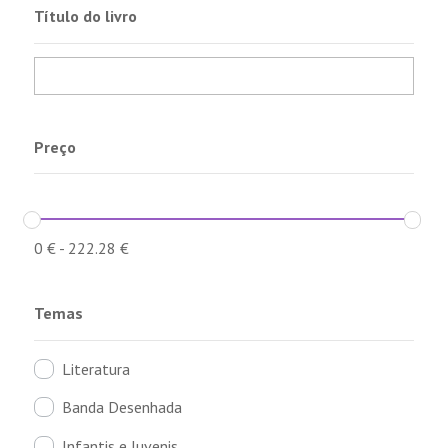
Título do livro
Preço
0
€
-
222.28
€
Temas
Literatura
Banda Desenhada
Infantis e Juvenis