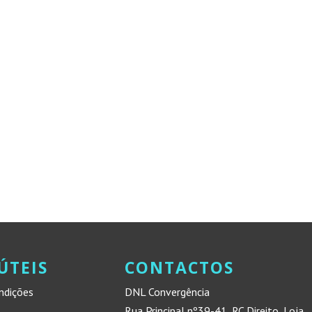
ÚTEIS
CONTACTOS
ndições
DNL Convergência
Rua Principal nº39-41, RC Direito, Loja