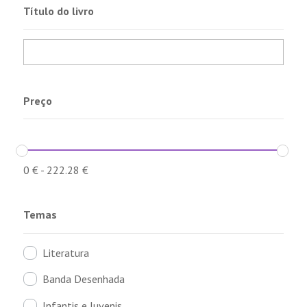
Título do livro
Preço
0
€
-
222.28
€
Temas
Literatura
Banda Desenhada
Infantis e Juvenis