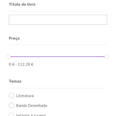
Título do livro
Preço
0
€
-
222.28
€
Temas
Literatura
Banda Desenhada
Infantis e Juvenis