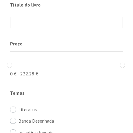
Título do livro
Preço
0
€
-
222.28
€
Temas
Literatura
Banda Desenhada
Infantis e Juvenis