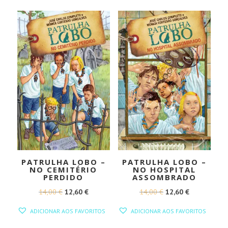
ERA:
É:
ERA:
É:
14,00 €.
12,60 €.
14,00 €.
12,60 €.
PATRULHA LOBO –
PATRULHA LOBO –
NO CEMITÉRIO
NO HOSPITAL
PERDIDO
ASSOMBRADO
O
O
O
O
14,00
€
12,60
€
14,00
€
12,60
€
PREÇO
PREÇO
PREÇO
PREÇO
ADICIONAR AOS FAVORITOS
ADICIONAR AOS FAVORITOS
ORIGINAL
ATUAL
ORIGINAL
ATUAL