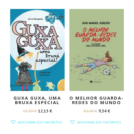
ERA:
É:
11,60 €.
10,44 €.
GUXA GUXA, UMA
O MELHOR GUARDA-
BRUXA ESPECIAL
REDES DO MUNDO
O
O
O
O
13,50
€
12,15
€
10,60
€
9,54
€
PREÇO
PREÇO
PREÇO
PREÇO
ADICIONAR AOS FAVORITOS
ADICIONAR AOS FAVORITOS
ORIGINAL
ATUAL
ORIGINAL
ATUAL
ERA:
É:
ERA:
É: