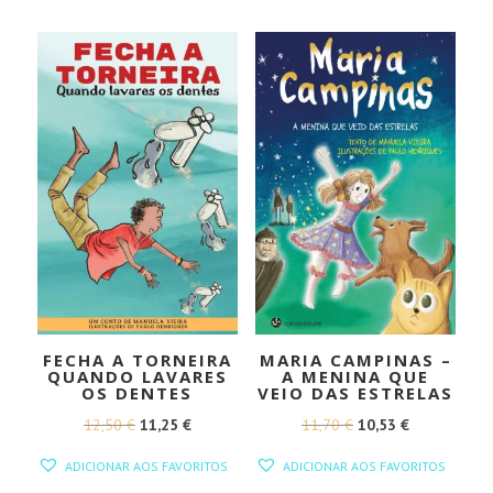
ERA:
É:
ERA:
É:
10,95 €.
9,86 €.
14,95 €.
13,46 €.
FECHA A TORNEIRA
MARIA CAMPINAS –
QUANDO LAVARES
A MENINA QUE
OS DENTES
VEIO DAS ESTRELAS
O
O
O
O
12,50
€
11,25
€
11,70
€
10,53
€
PREÇO
PREÇO
PREÇO
PREÇO
ADICIONAR AOS FAVORITOS
ADICIONAR AOS FAVORITOS
ORIGINAL
ATUAL
ORIGINAL
ATUAL