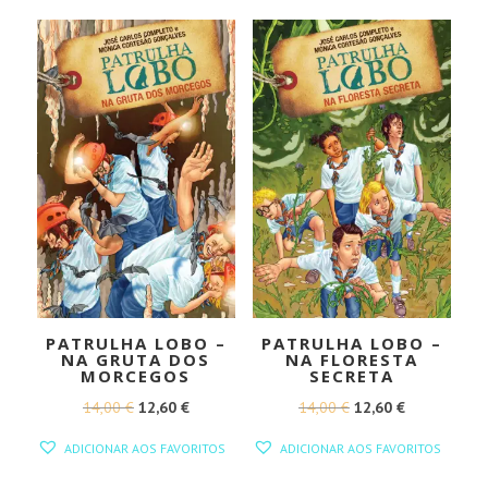
13,50 €.
12,15 €.
10,60 €.
9,54 €.
PATRULHA LOBO –
PATRULHA LOBO –
NA GRUTA DOS
NA FLORESTA
MORCEGOS
SECRETA
O
O
O
O
14,00
€
12,60
€
14,00
€
12,60
€
PREÇO
PREÇO
PREÇO
PREÇO
ADICIONAR AOS FAVORITOS
ADICIONAR AOS FAVORITOS
ORIGINAL
ATUAL
ORIGINAL
ATUAL