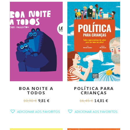
BOA NOITE A
POLÍTICA PARA
TODOS
CRIANÇAS
O
O
O
O
10,90
€
9,81
€
16,45
€
14,81
€
PREÇO
PREÇO
PREÇO
PREÇO
ADICIONAR AOS FAVORITOS
ADICIONAR AOS FAVORITOS
ORIGINAL
ATUAL
ORIGINAL
ATUAL
ERA:
É:
ERA:
É: