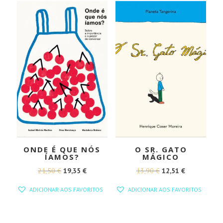
17,90 €.
16,11 €.
ONDE É QUE NÓS
O SR. GATO
ÍAMOS?
MÁGICO
O
O
O
O
21,50
€
19,35
€
13,90
€
12,51
€
PREÇO
PREÇO
PREÇO
PREÇO
ADICIONAR AOS FAVORITOS
ADICIONAR AOS FAVORITOS
ORIGINAL
ATUAL
ORIGINAL
ATUAL
ERA:
É:
ERA:
É:
21,50 €.
19,35 €.
13,90 €.
12,51 €.