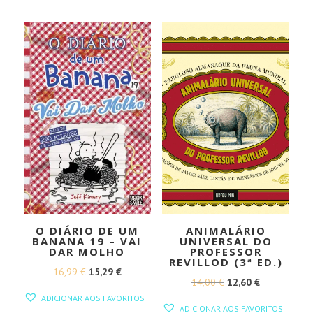
ERA:
É:
ERA:
É:
12,50 €.
11,25 €.
11,70 €.
10,53 €.
O DIÁRIO DE UM
ANIMALÁRIO
BANANA 19 – VAI
UNIVERSAL DO
DAR MOLHO
PROFESSOR
REVILLOD (3ª ED.)
O
O
16,99
€
15,29
€
O
O
14,00
€
12,60
€
PREÇO
PREÇO
ADICIONAR AOS FAVORITOS
PREÇO
PREÇO
ORIGINAL
ATUAL
ADICIONAR AOS FAVORITOS