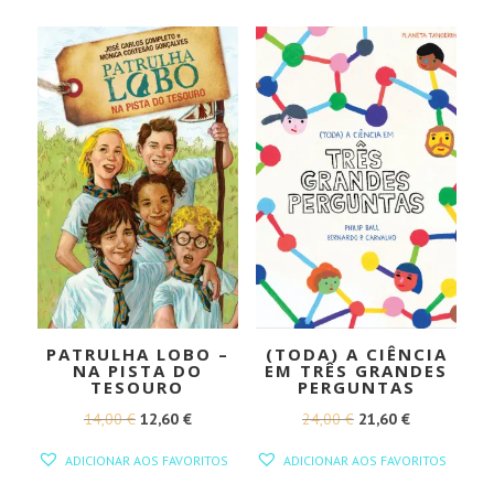
ERA:
É:
ERA:
É:
14,00 €.
12,60 €.
14,00 €.
12,60 €.
PATRULHA LOBO –
(TODA) A CIÊNCIA
NA PISTA DO
EM TRÊS GRANDES
TESOURO
PERGUNTAS
O
O
O
O
14,00
€
12,60
€
24,00
€
21,60
€
PREÇO
PREÇO
PREÇO
PREÇO
ADICIONAR AOS FAVORITOS
ADICIONAR AOS FAVORITOS
ORIGINAL
ATUAL
ORIGINAL
ATUAL