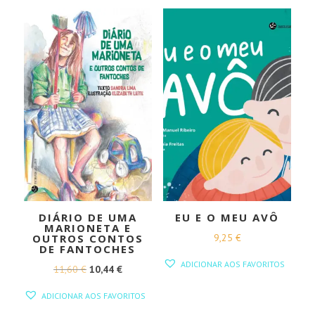
12,95 €.
11,66 €.
DIÁRIO DE UMA
EU E O MEU AVÔ
MARIONETA E
9,25
€
OUTROS CONTOS
DE FANTOCHES
ADICIONAR AOS FAVORITOS
O
O
11,60
€
10,44
€
PREÇO
PREÇO
ADICIONAR AOS FAVORITOS
ORIGINAL
ATUAL