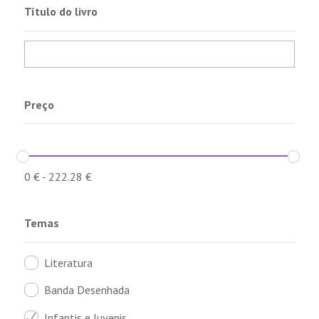
Título do livro
Preço
0
€
-
222.28
€
Temas
Literatura
Banda Desenhada
Infantis e Juvenis