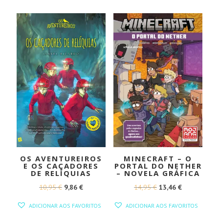
ERA:
É:
ERA:
É:
14,00 €.
12,60 €.
24,00 €.
21,60 €.
OS AVENTUREIROS
MINECRAFT – O
E OS CAÇADORES
PORTAL DO NETHER
DE RELÍQUIAS
– NOVELA GRÁFICA
O
O
O
O
10,95
€
9,86
€
14,95
€
13,46
€
PREÇO
PREÇO
PREÇO
PREÇO
ADICIONAR AOS FAVORITOS
ADICIONAR AOS FAVORITOS
ORIGINAL
ATUAL
ORIGINAL
ATUAL