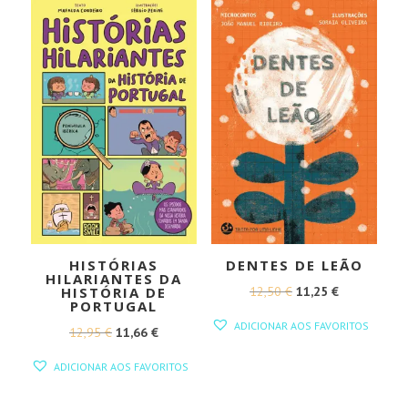
10,90 €.
9,81 €.
16,45 €.
14,81 €.
HISTÓRIAS
DENTES DE LEÃO
HILARIANTES DA
O
O
12,50
€
11,25
€
HISTÓRIA DE
PORTUGAL
PREÇO
PREÇO
ADICIONAR AOS FAVORITOS
O
O
12,95
€
11,66
€
ORIGINAL
ATUAL
PREÇO
PREÇO
ERA:
É:
ADICIONAR AOS FAVORITOS
ORIGINAL
ATUAL
12,50 €.
11,25 €.
ERA:
É: