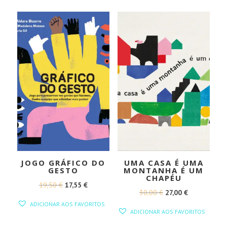
ERA:
É:
ERA:
É:
15,00 €.
13,50 €.
15,00 €.
13,50 €.
JOGO GRÁFICO DO
UMA CASA É UMA
GESTO
MONTANHA É UM
CHAPÉU
O
O
19,50
€
17,55
€
O
O
30,00
€
27,00
€
PREÇO
PREÇO
ADICIONAR AOS FAVORITOS
PREÇO
PREÇO
ORIGINAL
ATUAL
ADICIONAR AOS FAVORITOS
ORIGINAL
ATUAL
ERA:
É: