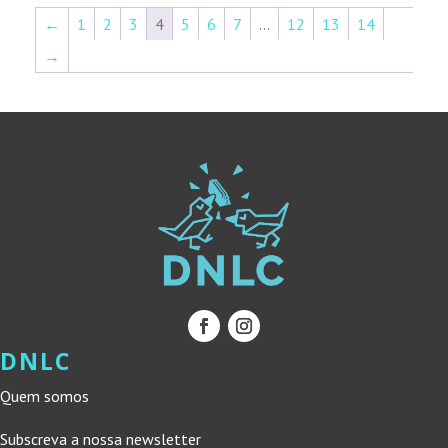
←
1
2
3
4
5
6
7
…
12
13
14
→
DNLC
Quem somos
Subscreva a nossa newsletter