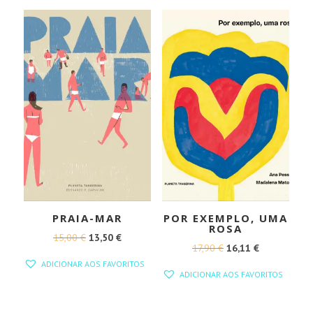
17,00 €.
15,30 €.
PRAIA-MAR
POR EXEMPLO, UMA
ROSA
O
O
15,00
€
13,50
€
O
O
17,90
€
16,11
€
PREÇO
PREÇO
ADICIONAR AOS FAVORITOS
PREÇO
PREÇO
ORIGINAL
ATUAL
ADICIONAR AOS FAVORITOS
ORIGINAL
ATUAL
ERA:
É:
ERA:
É:
15,00 €.
13,50 €.