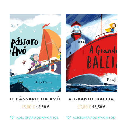
ORIGINAL
ATUAL
ERA:
É:
ERA:
É:
16,99 €.
15,29 €.
14,00 €.
12,60 €.
O PÁSSARO DA AVÓ
A GRANDE BALEIA
O
O
O
O
15,00
€
13,50
€
15,00
€
13,50
€
PREÇO
PREÇO
PREÇO
PREÇO
ADICIONAR AOS FAVORITOS
ADICIONAR AOS FAVORITOS
ORIGINAL
ATUAL
ORIGINAL
ATUAL