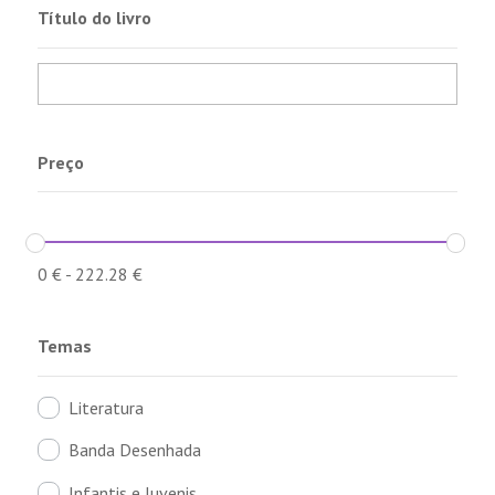
Título do livro
Preço
0
€
-
222.28
€
Temas
Literatura
Banda Desenhada
Infantis e Juvenis