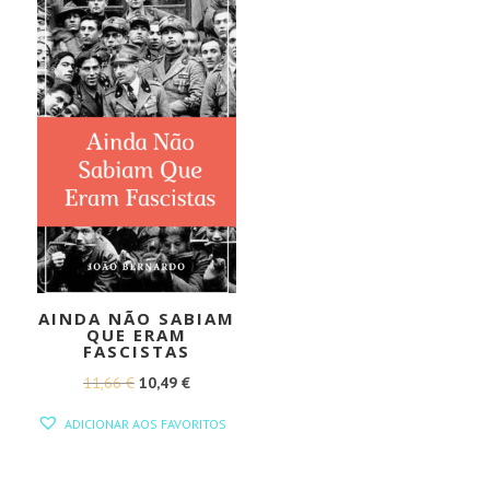
15,90 €.
14,31 €.
AINDA NÃO SABIAM
QUE ERAM
FASCISTAS
O
O
11,66
€
10,49
€
PREÇO
PREÇO
ADICIONAR AOS FAVORITOS
ORIGINAL
ATUAL
ERA:
É: