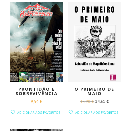
PRONTIDÃO E
O PRIMEIRO DE
SOBREVIVÊNCIA
MAIO
O
O
9,54
€
15,90
€
14,31
€
PREÇO
PREÇO
ADICIONAR AOS FAVORITOS
ADICIONAR AOS FAVORITOS
ORIGINAL
ATUAL
ERA:
É: