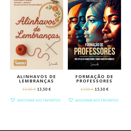
ALINHAVOS DE
FORMAÇÃO DE
LEMBRANÇAS
PROFESSORES
O
O
O
O
15,00
€
13,50
€
17,00
€
15,30
€
PREÇO
PREÇO
PREÇO
PREÇO
ADICIONAR AOS FAVORITOS
ADICIONAR AOS FAVORITOS
ORIGINAL
ATUAL
ORIGINAL
ATUAL
ERA:
É:
ERA:
É:
15,00 €.
13,50 €.
17,00 €.
15,30 €.