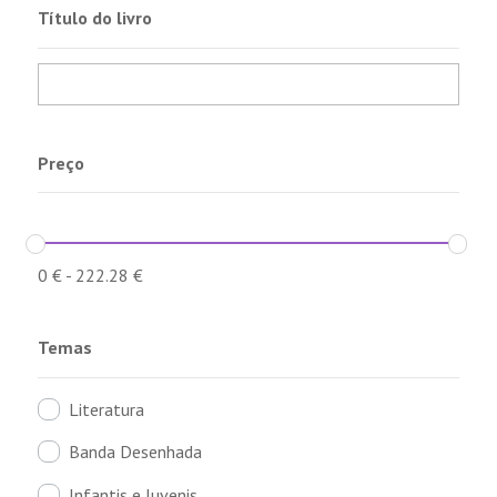
Título do livro
Preço
0
€
-
222.28
€
Temas
Literatura
Banda Desenhada
Infantis e Juvenis