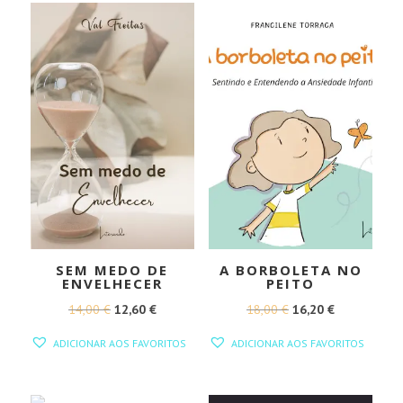
18,00 €.
16,20 €.
SEM MEDO DE
A BORBOLETA NO
ENVELHECER
PEITO
O
O
O
O
14,00
€
12,60
€
18,00
€
16,20
€
PREÇO
PREÇO
PREÇO
PREÇO
ADICIONAR AOS FAVORITOS
ADICIONAR AOS FAVORITOS
ORIGINAL
ATUAL
ORIGINAL
ATUAL
ERA:
É:
ERA:
É:
14,00 €.
12,60 €.
18,00 €.
16,20 €.