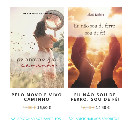
16,90 €.
15,21 €.
ERA:
É:
15,00 €.
13,50 €.
PELO NOVO E VIVO
EU NÃO SOU DE
CAMINHO
FERRO, SOU DE FÉ!
O
O
O
O
17,00
€
15,30
€
16,00
€
14,40
€
PREÇO
PREÇO
PREÇO
PREÇO
ADICIONAR AOS FAVORITOS
ADICIONAR AOS FAVORITOS
ORIGINAL
ATUAL
ORIGINAL
ATUAL
ERA:
É:
ERA:
É: