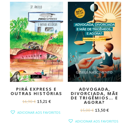
PIRÁ EXPRESS E
ADVOGADA,
OUTRAS HISTÓRIAS
DIVORCIADA, MÃE
DE TRIGÊMIOS… E
O
O
16,90
€
15,21
€
AGORA?
PREÇO
PREÇO
O
O
15,00
€
13,50
€
ADICIONAR AOS FAVORITOS
ORIGINAL
ATUAL
PREÇO
PREÇO
ADICIONAR AOS FAVORITOS
ERA:
É:
ORIGINAL
ATUAL