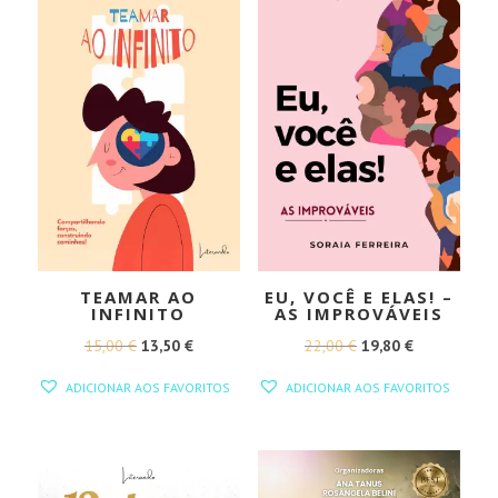
TEAMAR AO
EU, VOCÊ E ELAS! –
INFINITO
AS IMPROVÁVEIS
O
O
O
O
15,00
€
13,50
€
22,00
€
19,80
€
PREÇO
PREÇO
PREÇO
PREÇO
ADICIONAR AOS FAVORITOS
ADICIONAR AOS FAVORITOS
ORIGINAL
ATUAL
ORIGINAL
ATUAL
ERA:
É:
ERA:
É:
15,00 €.
13,50 €.
22,00 €.
19,80 €.