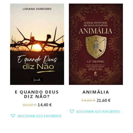
17,00 €.
15,30 €.
16,00 €.
14,40 €.
E QUANDO DEUS
ANIMÁLIA
DIZ NÃO?
O
O
24,00
€
21,60
€
O
O
16,00
€
14,40
€
PREÇO
PREÇO
ADICIONAR AOS FAVORITOS
PREÇO
PREÇO
ORIGINAL
ATUAL
ADICIONAR AOS FAVORITOS
ORIGINAL
ATUAL
ERA:
É:
ERA:
É:
24,00 €.
21,60 €.