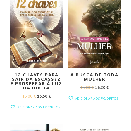
12 CHAVES PARA
A BUSCA DE TODA
SAIR DA ESCASSEZ
MULHER
E PROSPERAR À LUZ
O
O
18,00
€
16,20
€
DA BIBLIA
PREÇO
PREÇO
O
O
15,00
€
13,50
€
ADICIONAR AOS FAVORITOS
ORIGINAL
ATUAL
PREÇO
PREÇO
ADICIONAR AOS FAVORITOS
ERA:
É:
ORIGINAL
ATUAL
18,00 €.
16,20 €.
ERA:
É:
15,00 €.
13,50 €.