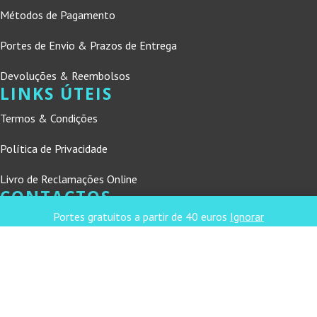
Métodos de Pagamento
Portes de Envio & Prazos de Entrega
Devoluções & Reembolsos
LINKS ÚTEIS
Termos & Condições
Política de Privacidade
Livro de Reclamações Online
CONTACTOS
Portes gratuitos a partir de 40 euros
Ignorar
DNL Convergência
Rua Principal nº39-41, RC Direito, Loja 2
Vergas
3840-555 Sto André de Vagos
refconvergencia@gmail.com