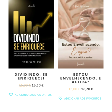
16,00 €.
14,40 €.
DIVIDINDO, SE
ESTOU
ENRIQUECE!
ENVELHECENDO, E
AGORA?
O
O
15,00
€
13,50
€
O
O
18,00
€
16,20
€
PREÇO
PREÇO
ADICIONAR AOS FAVORITOS
PREÇO
PREÇO
ORIGINAL
ATUAL
ADICIONAR AOS FAVORITOS
ORIGINAL
ATUAL
ERA:
É:
ERA:
É:
15,00 €.
13,50 €.