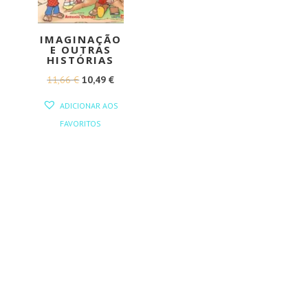
IMAGINAÇÃO
E OUTRAS
HISTÓRIAS
O
O
11,66
€
10,49
€
PREÇO
PREÇO
ADICIONAR AOS
ORIGINAL
ATUAL
FAVORITOS
ERA:
É:
11,66 €.
10,49 €.