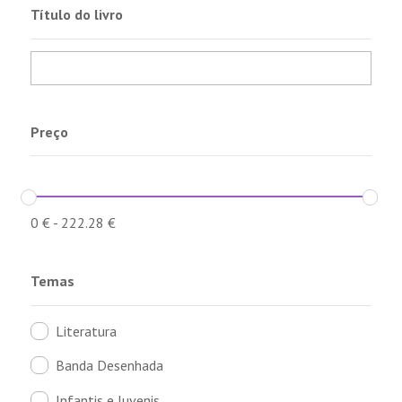
Título do livro
Preço
0
€
-
222.28
€
Temas
Literatura
Banda Desenhada
Infantis e Juvenis