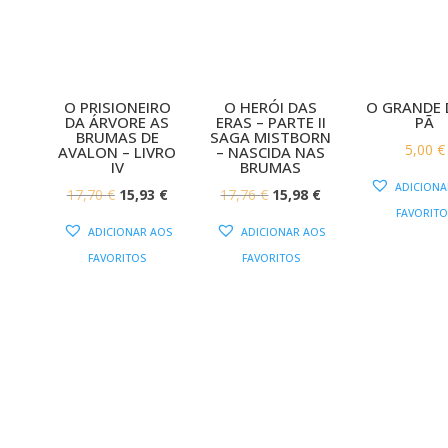
O PRISIONEIRO
O HERÓI DAS
O GRANDE 
DA ÁRVORE AS
ERAS – PARTE II
PÃ
BRUMAS DE
SAGA MISTBORN
5,00
€
AVALON – LIVRO
– NASCIDA NAS
IV
BRUMAS
ADICIONA
O
O
O
O
17,70
€
15,93
€
17,76
€
15,98
€
FAVORITO
PREÇO
PREÇO
PREÇO
PREÇO
ADICIONAR AOS
ADICIONAR AOS
ORIGINAL
ATUAL
ORIGINAL
ATUAL
FAVORITOS
FAVORITOS
ERA:
É:
ERA:
É:
17,70 €.
15,93 €.
17,76 €.
15,98 €.