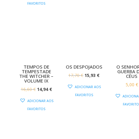
FAVORITOS
17,
TEMPOS DE
OS DESPOJADOS
O SENHOR
TEMPESTADE
GUERRA 
O
O
17,70
€
15,93
€
THE WITCHER –
CÉUS
VOLUME IX
PREÇO
PREÇO
5,00
€
ADICIONAR AOS
O
O
16,60
€
14,94
€
ORIGINAL
ATUAL
FAVORITOS
ADICIONA
PREÇO
PREÇO
ERA:
É:
ADICIONAR AOS
FAVORITO
ORIGINAL
ATUAL
17,70 €.
15,93 €.
FAVORITOS
ERA:
É:
16,60 €.
14,94 €.