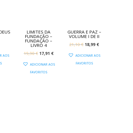
DEUS
LIMITES DA
GUERRA E PAZ –
FUNDAÇÃO –
VOLUME I DE II
FUNDAÇÃO –
O
O
21,10
€
18,99
€
LIVRO 4
PREÇO
PREÇO
O
O
19,90
€
17,91
€
R AOS
ADICIONAR AOS
ORIGINAL
ATUAL
PREÇO
PREÇO
S
FAVORITOS
ADICIONAR AOS
ERA:
É:
ORIGINAL
ATUAL
FAVORITOS
21,10 €.
18,99 €.
ERA:
É:
19,90 €.
17,91 €.