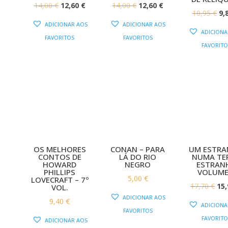
O
O
O
O
14,00
€
12,60
€
14,00
€
12,60
€
O
10,95
€
9,
PREÇO
PREÇO
PREÇO
PREÇO
ADICIONAR AOS
ADICIONAR AOS
PR
ORIGINAL
ATUAL
ORIGINAL
ATUAL
ADICIONA
FAVORITOS
FAVORITOS
OR
ERA:
É:
ERA:
É:
FAVORITO
ER
14,00 €.
12,60 €.
14,00 €.
12,60 €.
10
OS MELHORES
CONAN – PARA
UM ESTR
CONTOS DE
LÁ DO RIO
NUMA TE
HOWARD
NEGRO
ESTRAN
PHILLIPS
VOLUME
5,00
€
LOVECRAFT – 7º
O
17,70
€
15
VOL.
ADICIONAR AOS
PR
9,40
€
ADICIONA
FAVORITOS
OR
FAVORITO
ADICIONAR AOS
ERA