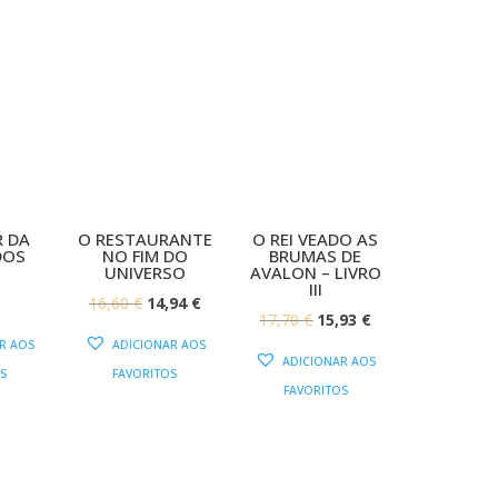
70 €.
15,93 €.
17,70 €.
15,93 €.
 DA
O RESTAURANTE
O REI VEADO AS
DOS
NO FIM DO
BRUMAS DE
UNIVERSO
AVALON – LIVRO
III
O
O
16,60
€
14,94
€
O
O
17,70
€
15,93
€
PREÇO
PREÇO
R AOS
ADICIONAR AOS
PREÇO
PREÇO
ORIGINAL
ATUAL
ADICIONAR AOS
S
FAVORITOS
ORIGINAL
ATUAL
ERA:
É:
FAVORITOS
ERA:
É:
16,60 €.
14,94 €.
17,70 €.
15,93 €.