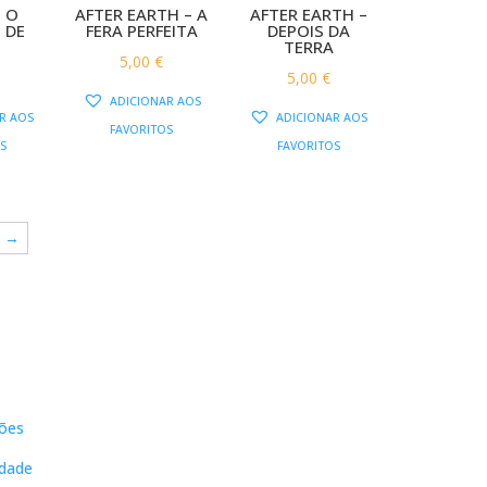
 O
AFTER EARTH – A
AFTER EARTH –
 DE
FERA PERFEITA
DEPOIS DA
TERRA
5,00
€
5,00
€
ADICIONAR AOS
R AOS
ADICIONAR AOS
FAVORITOS
S
FAVORITOS
→
s
Contactos
ões
DNL Convergência
Rua Principal nº39-41, RC Direito,
idade
Loja 2