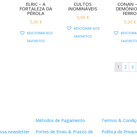
ELRIC – A
CULTOS
CONAN –
FORTALEZA DA
INOMINÁVEIS
DEMÓNIO
PÉROLA
FERRO
5,00
€
5,00
€
5,00
€
ADICIONAR AOS
ADICIONAR AOS
ADICIONA
FAVORITOS
FAVORITOS
FAVORITO
1
2
3
Apoio ao Cliente
Links Útei
Métodos de Pagamento
Termos & Condiç
ssa newsletter
Portes de Envio & Prazos de
Política de Privac