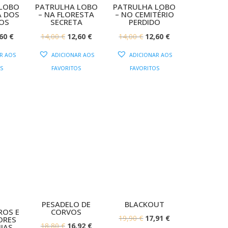
 LOBO
PATRULHA LOBO
PATRULHA LOBO
A DOS
– NA FLORESTA
– NO CEMITÉRIO
OS
SECRETA
PERDIDO
O
O
O
O
O
,60
€
14,00
€
12,60
€
14,00
€
12,60
€
EÇO
PREÇO
PREÇO
PREÇO
PREÇO
PREÇO
R AOS
ADICIONAR AOS
ADICIONAR AOS
IGINAL
ATUAL
ORIGINAL
ATUAL
ORIGINAL
ATUAL
S
FAVORITOS
FAVORITOS
:
É:
ERA:
É:
ERA:
É:
00 €.
12,60 €.
14,00 €.
12,60 €.
14,00 €.
12,60 €.
PESADELO DE
BLACKOUT
ROS E
CORVOS
O
O
19,90
€
17,91
€
ORES
O
O
18,80
€
16,92
€
UIAS