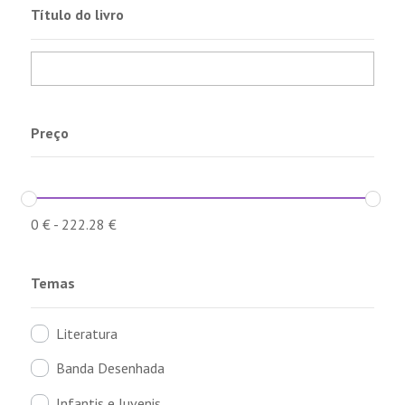
Título do livro
Preço
0
€
-
222.28
€
Temas
Literatura
Banda Desenhada
Infantis e Juvenis