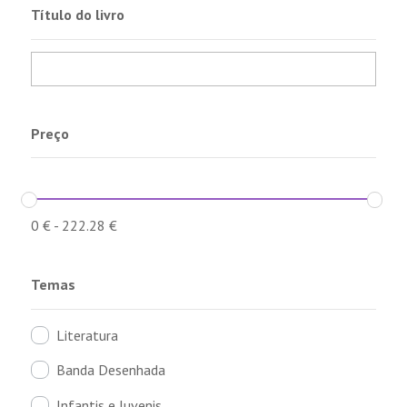
Título do livro
Preço
0
€
-
222.28
€
Temas
Literatura
Banda Desenhada
Infantis e Juvenis