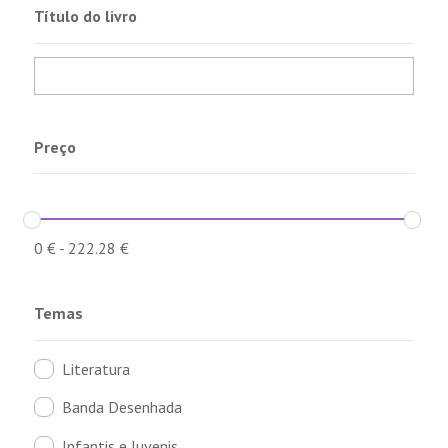
Título do livro
Preço
0
€
-
222.28
€
Temas
Literatura
Banda Desenhada
Infantis e Juvenis