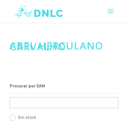
ABEL HERCULANO
CARVALHO
Procurar por EAN
Em stock