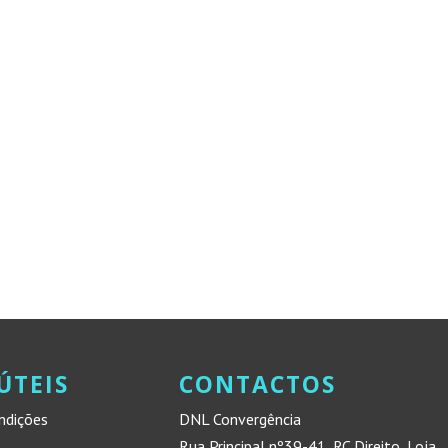
ÚTEIS
CONTACTOS
ndições
DNL Convergência
Rua Principal nº39-41, RC Direito, Loja