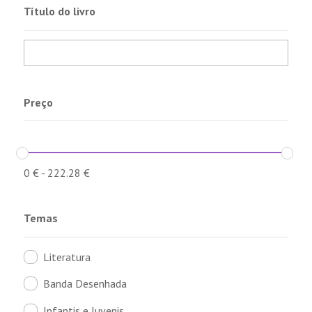
Título do livro
Preço
0
€
-
222.28
€
Temas
Literatura
Banda Desenhada
Infantis e Juvenis