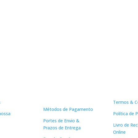
Apoio ao
Links Ú
Cliente
s
Termos & C
Métodos de Pagamento
nossa
Política de 
Portes de Envio &
Livro de Re
Prazos de Entrega
Online