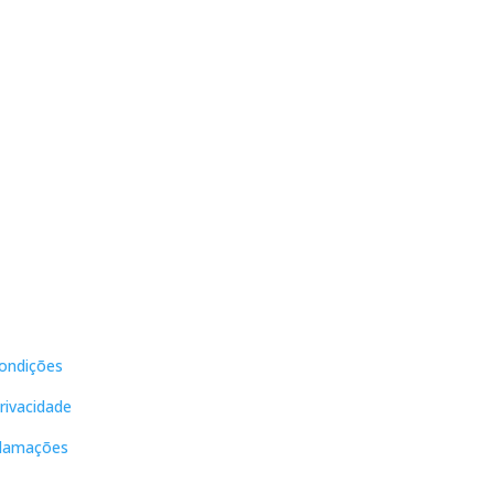
teis
Contactos
ondições
DNL Convergência
Rua Principal nº39-41, RC
Privacidade
Direito, Loja 2
Vergas
clamações
3840-555 Sto André de
Vagos