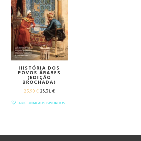
HISTÓRIA DOS
POVOS ÁRABES
(EDIÇÃO
BROCHADA)
O
O
25,90
€
23,31
€
PREÇO
PREÇO
ADICIONAR AOS FAVORITOS
ORIGINAL
ATUAL
ERA:
É:
25,90 €.
23,31 €.