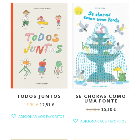
TODOS JUNTOS
SE CHORAS COMO
UMA FONTE
O
O
13,90
€
12,51
€
O
O
17,00
€
15,30
€
PREÇO
PREÇO
ADICIONAR AOS FAVORITOS
PREÇO
PREÇO
ORIGINAL
ATUAL
ADICIONAR AOS FAVORITOS
ORIGINAL
ATUAL
ERA:
É:
ERA:
É:
13,90 €.
12,51 €.