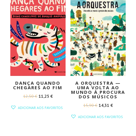
DANÇA QUANDO
A ORQUESTRA —
CHEGARES AO FIM
UMA VOLTA AO
MUNDO À PROCURA
O
O
12,50
€
11,25
€
DOS MÚSICOS
PREÇO
PREÇO
O
O
15,90
€
14,31
€
ADICIONAR AOS FAVORITOS
ORIGINAL
ATUAL
PREÇO
PREÇO
ADICIONAR AOS FAVORITOS
ERA:
É:
ORIGINAL
ATUAL
12,50 €.
11,25 €.
ERA:
É: