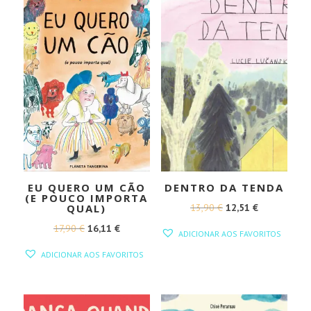
EU QUERO UM CÃO
DENTRO DA TENDA
(E POUCO IMPORTA
O
O
13,90
€
12,51
€
QUAL)
PREÇO
PREÇO
O
O
17,90
€
16,11
€
ADICIONAR AOS FAVORITOS
ORIGINAL
ATUAL
PREÇO
PREÇO
ADICIONAR AOS FAVORITOS
ERA:
É:
ORIGINAL
ATUAL
13,90 €.
12,51 €.
ERA:
É:
17,90 €.
16,11 €.