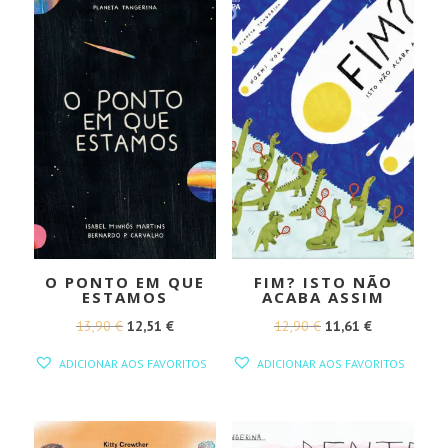
O PONTO EM QUE
FIM? ISTO NÃO
ESTAMOS
ACABA ASSIM
O
O
O
O
13,90
€
12,51
€
12,90
€
11,61
€
PREÇO
PREÇO
PREÇO
PREÇO
ADICIONAR AOS FAVORITOS
ADICIONAR AOS FAVORITOS
ORIGINAL
ATUAL
ORIGINAL
ATUAL
ERA:
É:
ERA:
É:
13,90 €.
12,51 €.
12,90 €.
11,61 €.