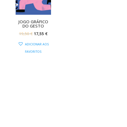
JOGO GRÁFICO
DO GESTO
O
O
19,50
€
17,55
€
PREÇO
PREÇO
ADICIONAR AOS
ORIGINAL
ATUAL
FAVORITOS
ERA:
É:
19,50 €.
17,55 €.