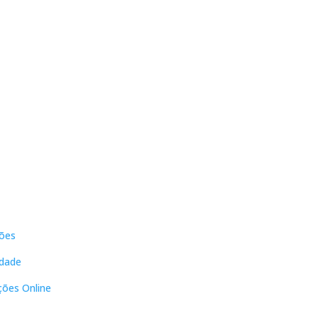
s
Contactos
ões
DNL Convergência
Rua Principal nº39-41, RC Direito,
idade
Loja 2
Vergas
ções Online
3840-555 Sto André de Vagos