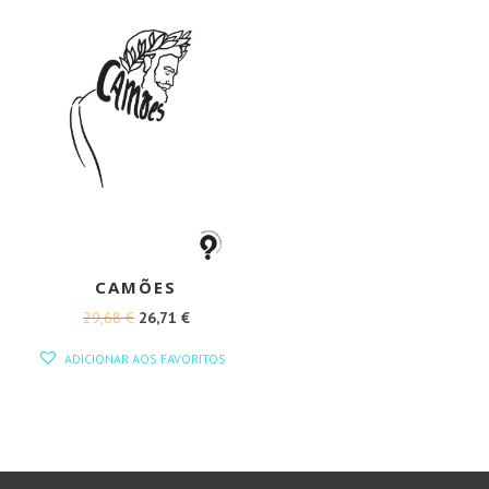
CAMÕES
O
O
29,68
€
26,71
€
PREÇO
PREÇO
ADICIONAR AOS FAVORITOS
ORIGINAL
ATUAL
ERA:
É:
29,68 €.
26,71 €.