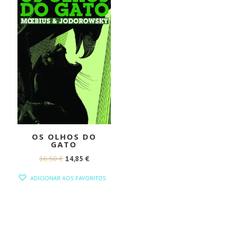
OS OLHOS DO
GATO
O
O
16,50
€
14,85
€
PREÇO
PREÇO
ADICIONAR AOS FAVORITOS
ORIGINAL
ATUAL
ERA:
É:
16,50 €.
14,85 €.