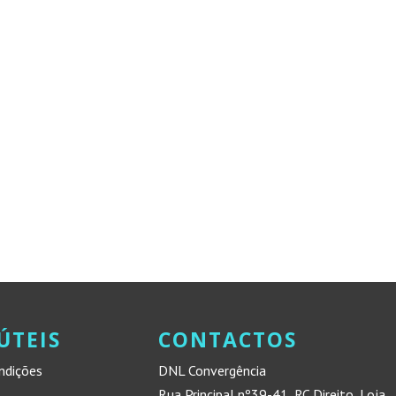
ÚTEIS
CONTACTOS
ndições
DNL Convergência
Rua Principal nº39-41, RC Direito, Loja