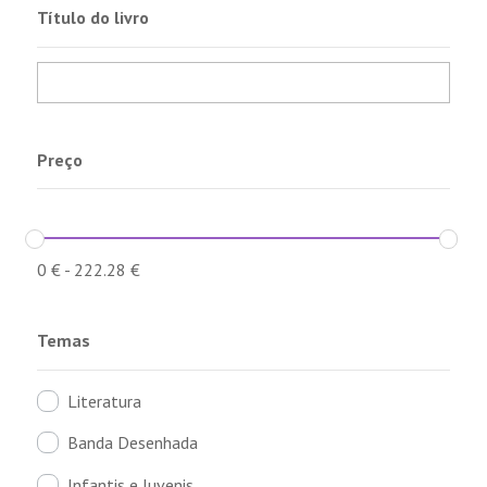
Título do livro
Preço
0
€
-
222.28
€
Temas
Literatura
Banda Desenhada
Infantis e Juvenis