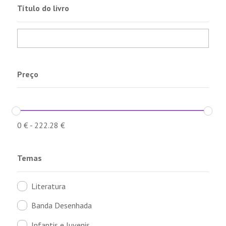
Título do livro
Preço
0
€
-
222.28
€
Temas
Literatura
Banda Desenhada
Infantis e Juvenis