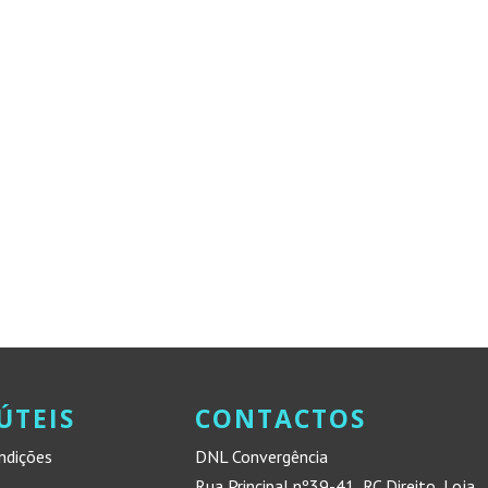
ÚTEIS
CONTACTOS
ndições
DNL Convergência
Rua Principal nº39-41, RC Direito, Loja