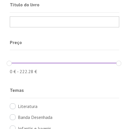
Título do livro
Preço
0
€
-
222.28
€
Temas
Literatura
Banda Desenhada
Infantis e Juvenis