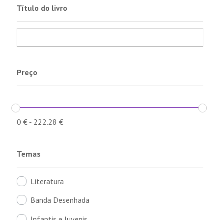
Título do livro
Preço
0
€
-
222.28
€
Temas
Literatura
Banda Desenhada
Infantis e Juvenis