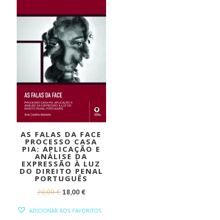
AS FALAS DA FACE
PROCESSO CASA
PIA: APLICAÇÃO E
ANÁLISE DA
EXPRESSÃO À LUZ
DO DIREITO PENAL
PORTUGUÊS
O
O
20,00
€
18,00
€
PREÇO
PREÇO
ADICIONAR AOS FAVORITOS
ORIGINAL
ATUAL