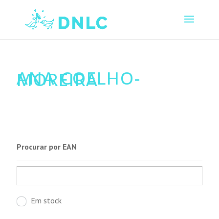
ANA COELHO-
MOREIRA
Procurar por EAN
Em stock