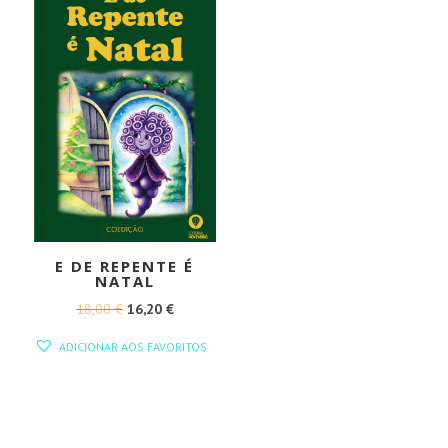
E DE REPENTE É
NATAL
O
O
18,00
€
16,20
€
PREÇO
PREÇO
ADICIONAR AOS FAVORITOS
ORIGINAL
ATUAL
ERA:
É:
18,00 €.
16,20 €.