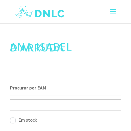
ANA ISABEL
D’ARRUDA
Procurar por EAN
Em stock