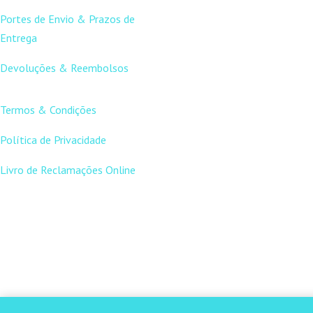
Portes de Envio & Prazos de
Entrega
Devoluções & Reembolsos
LINKS ÚTEIS
Termos & Condições
Política de Privacidade
Livro de Reclamações Online
CONTACTOS
DNL Convergência
Rua Principal nº39-41, RC
Direito, Loja 2
Vergas
3840-555 Sto André de Vagos