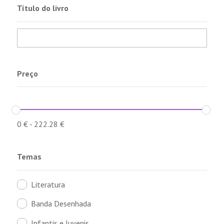
Título do livro
Preço
0
€
-
222.28
€
Temas
Literatura
Banda Desenhada
Infantis e Juvenis